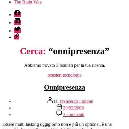
The Right Way
fb
linkedin
twitter
sessionize
Cerca:
“onnipresenza”
Abbiamo trovato 3 risultati per la tua ricerca.
Categorie
pensieri
tecnologia
Onnipresenza
Autore
Di
Francesco Fullone
articolo
Data
20/02/2006
dell'articolo
su
3 commenti
Onnipresenza
Essere multi-tasking oggigiorno non è più un optional, è una