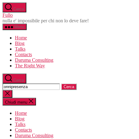
Salta
Cerca
al
Fullo
contenuto
nulla e' impossibile per chi non lo deve fare!
Menu
Home
Blog
Talks
Contacts
Daruma Consulting
The Right Way
Cerca
Cerca:
Chiudi
la
ricerca
Chiudi menu
Home
Blog
Talks
Contacts
Daruma Consulting