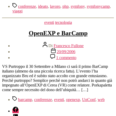
Tag
conferenze
,
ideato
,
lavoro
,
php
,
symfony
,
symfonycamp
,
viaggi
Categorie
eventi
tecnologia
OpenEXP e BarCamp
Autore
Di
Francesco Fullone
articolo
Data
20/09/2006
dell'articolo
su
1 commento
OpenEXP
e
VS Purtroppo il 30 Settembre a Milano ci sarà il primo BarCamp
BarCamp
italiano (almeno da una piccola ricerca fatta). L’evento l’ha
organizzato Bru ed è subito stato accolto con grande entusiasmo.
Perchè purtroppo? Semplice perchè non potrò andarci in quanto già
impegnato all’OpenEXP di Cerea (VR) come relatore. Porkapaletta
come sempre necessito del dono dell’ubiquità… […]
Tag
barcamp
,
conferenze
,
eventi
,
openexp
,
UnConf
,
web
fb
linkedin