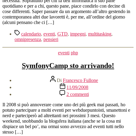
necessità. Soprattutto per chi fa dell’informatica il suo pane
quotidiano e per a chi, questo pane, piace condirlo con decine di
cose differenti. Saper passare da un argomento all’altro gestendo in
contemporanea altri due lavoretti è, per me, all’ordine del giorno
(alcuni pensano che ci […]
Tag
calendario
,
eventi
,
GTD
,
impegni
,
multitasking
,
omnipresenza
,
pensieri
Categorie
eventi
php
SymfonyCamp sto arrivando!
Autore
Di
Francesco Fullone
articolo
Data
11/09/2008
dell'articolo
su
2 commenti
SymfonyCamp
sto
Il 2008 si può annoverare come uno dei più geek mai passati, ho
arrivando!
potuto partecipare a molti eventi per webduepuntoisti, smanettoni e
nerd e parteciperò ad altrettanti nei prossimi 3 mesi. Questo
weekend, snobbando la blogsfera italiana (anche se la cosa mi
dispiace un bel po’, ma ormai sono avvezzo ad eventi tutti nello
stesso […]