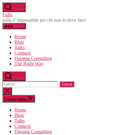
Salta
Cerca
al
Fullo
contenuto
nulla e' impossibile per chi non lo deve fare!
Menu
Home
Blog
Talks
Contacts
Daruma Consulting
The Right Way
Cerca
Cerca:
Chiudi
la
ricerca
Chiudi menu
Home
Blog
Talks
Contacts
Daruma Consulting