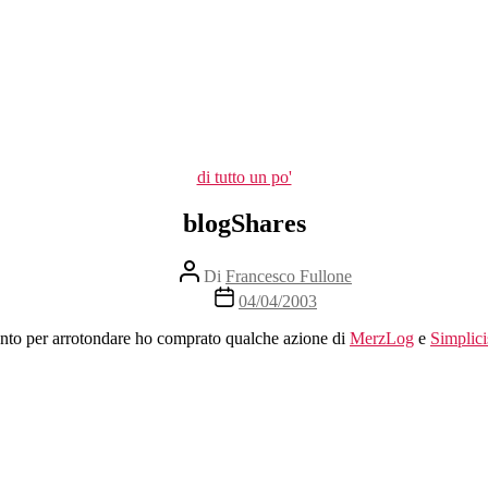
Categorie
di tutto un po'
blogShares
Autore
Di
Francesco Fullone
articolo
Data
04/04/2003
dell'articolo
anto per arrotondare ho comprato qualche azione di
MerzLog
e
Simplic