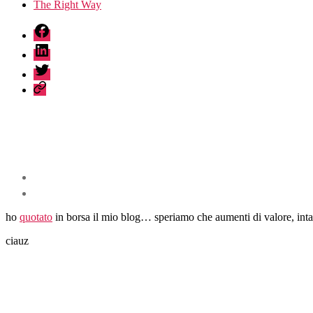
The Right Way
fb
linkedin
twitter
sessionize
ho
quotato
in borsa il mio blog… speriamo che aumenti di valore, int
ciauz