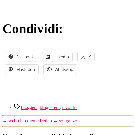
Condividi:
Facebook
LinkedIn
X
Mastodon
WhatsApp
Tag
bloggers
,
blogosfera
,
incontri
←
webb.it a mente fredda
→
so’ ganzo