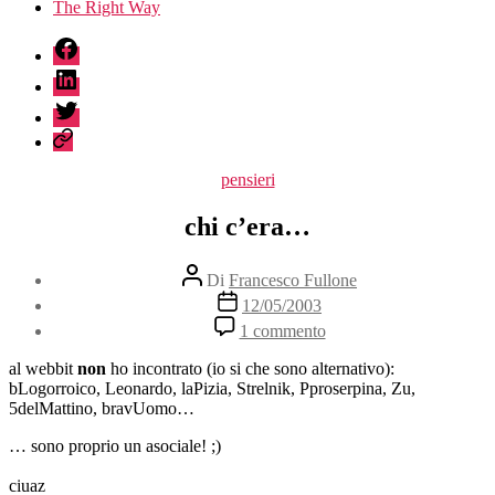
The Right Way
fb
linkedin
twitter
sessionize
Categorie
pensieri
chi c’era…
Autore
Di
Francesco Fullone
articolo
Data
12/05/2003
dell'articolo
su
1 commento
chi
c’era…
al webbit
non
ho incontrato (io si che sono alternativo):
bLogorroico, Leonardo, laPizia, Strelnik, Pproserpina, Zu,
5delMattino, bravUomo…
… sono proprio un asociale! ;)
ciuaz