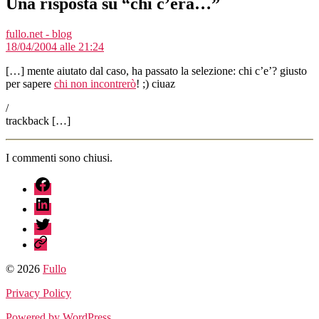
Una risposta su “chi c’era…”
dice:
fullo.net - blog
18/04/2004 alle 21:24
[…] mente aiutato dal caso, ha passato la selezione: chi c’e’? giusto
per sapere
chi non incontrerò
! ;) ciuaz
/
trackback […]
I commenti sono chiusi.
fb
linkedin
twitter
sessionize
© 2026
Fullo
Privacy Policy
Powered by WordPress