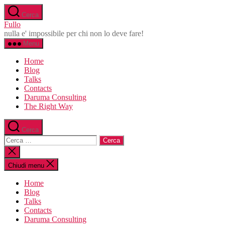
Salta
Cerca
al
Fullo
contenuto
nulla e' impossibile per chi non lo deve fare!
Menu
Home
Blog
Talks
Contacts
Daruma Consulting
The Right Way
Cerca
Cerca:
Chiudi
la
ricerca
Chiudi menu
Home
Blog
Talks
Contacts
Daruma Consulting