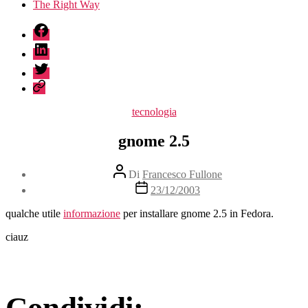
The Right Way
fb
linkedin
twitter
sessionize
Categorie
tecnologia
gnome 2.5
Autore
Di
Francesco Fullone
articolo
Data
23/12/2003
dell'articolo
qualche utile
informazione
per installare gnome 2.5 in Fedora.
ciauz
Condividi: