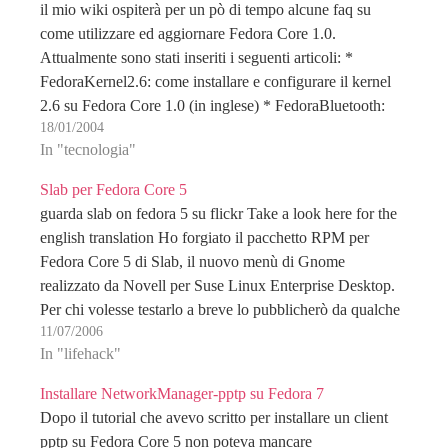
il mio wiki ospiterà per un pò di tempo alcune faq su
come utilizzare ed aggiornare Fedora Core 1.0.
Attualmente sono stati inseriti i seguenti articoli: *
FedoraKernel2.6: come installare e configurare il kernel
2.6 su Fedora Core 1.0 (in inglese) * FedoraBluetooth:
18/01/2004
installare e configurare il bluetooth su Fedora…
In "tecnologia"
Slab per Fedora Core 5
guarda slab on fedora 5 su flickr Take a look here for the
english translation Ho forgiato il pacchetto RPM per
Fedora Core 5 di Slab, il nuovo menù di Gnome
realizzato da Novell per Suse Linux Enterprise Desktop.
Per chi volesse testarlo a breve lo pubblicherò da qualche
11/07/2006
parte…
In "lifehack"
Installare NetworkManager-pptp su Fedora 7
Dopo il tutorial che avevo scritto per installare un client
pptp su Fedora Core 5 non poteva mancare