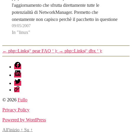
l'aggiornamento che sfrutta direttamente tutte le
potenzialità di NetworkManager. Premetto che
onestamente non capisco perchè il pacchetto in questione
09/05/2007
non sia incluso in quasi nessuna distribuzione, eppure
In "linux"
risulta indispensabile per qualsiasi sistemista…
←
php::Links(‘ pear FAQ ‘ );
→
php::Links(‘ dbx ‘ );
fb
linkedin
twitter
sessionize
© 2026
Fullo
Privacy Policy
Powered by WordPress
All'inizio
↑
Su
↑