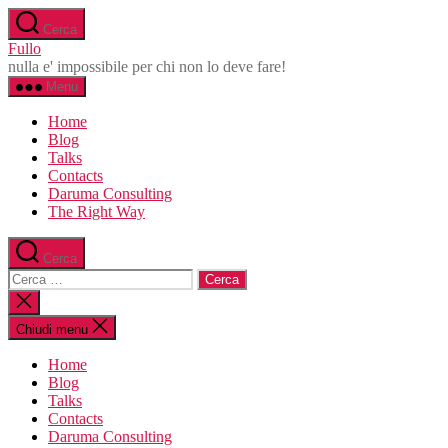
Salta
Cerca
al
Fullo
contenuto
nulla e' impossibile per chi non lo deve fare!
Menu
Home
Blog
Talks
Contacts
Daruma Consulting
The Right Way
Cerca
Cerca:
Chiudi
la
ricerca
Chiudi menu
Home
Blog
Talks
Contacts
Daruma Consulting