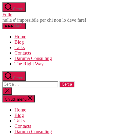
Salta
Cerca
al
Fullo
contenuto
nulla e' impossibile per chi non lo deve fare!
Menu
Home
Blog
Talks
Contacts
Daruma Consulting
The Right Way
Cerca
Cerca:
Chiudi
la
ricerca
Chiudi menu
Home
Blog
Talks
Contacts
Daruma Consulting