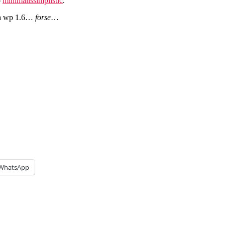
o
minimalissimplistic
.
irà wp 1.6…
forse
…
WhatsApp