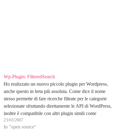
Wp-Plugin: FilteredSearch
Ho realizzato un nuovo piccolo plugin per Wordpress,
anche questo in beta più assoluta. Come dice il nome
stesso permette di fare ricerche filtrate per le categorie
selezionate sfruttando direttamente le API di WordPress,
inoltre è compatibile con altri plugin simili come
23/03/2007
Semiologic Search Reloaded. Il plugin può essere
In "open source"
inserito…