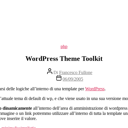
Categorie
php
WordPress Theme Toolkit
Autore
Di
Francesco Fullone
articolo
Data
06/09/2005
dell'articolo
rsi delle logiche all’interno di una template per
WordPress
.
’attuale tema di default di wp, e che viene usato in una sua versione mo
o dinamicamente
all’interno dell’area di amministrazione di wordpress 
agine o un link potremmo utilizzare all’interno di tutta la template un
e inserire il valore.