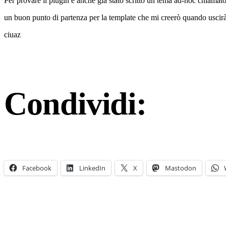
Per provare il plugin è anche già stato scritto un tema ad-hoc chiamat
un buon punto di partenza per la template che mi creerò quando usc
ciuaz
Condividi:
Facebook
LinkedIn
X
Mastodon