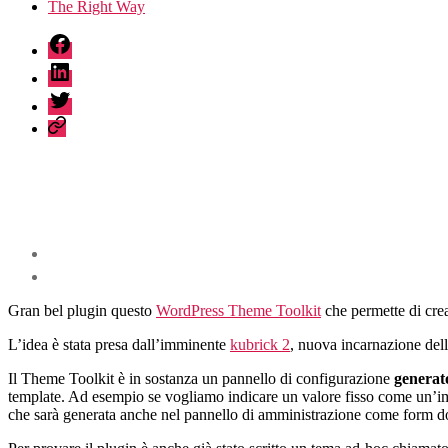
The Right Way
fb
linkedin
twitter
sessionize
Gran bel plugin questo
WordPress Theme Toolkit
che permette di crea
L’idea è stata presa dall’imminente
kubrick 2
, nuova incarnazione dell
Il Theme Toolkit è in sostanza un pannello di configurazione
generat
template. Ad esempio se vogliamo indicare un valore fisso come un’imm
che sarà generata anche nel pannello di amministrazione come form dov