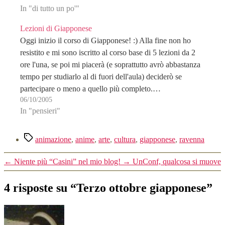
In "di tutto un po'"
Lezioni di Giapponese
Oggi inizio il corso di Giapponese! :) Alla fine non ho
resistito e mi sono iscritto al corso base di 5 lezioni da 2
ore l'una, se poi mi piacerà (e soprattutto avrò abbastanza
tempo per studiarlo al di fuori dell'aula) deciderò se
partecipare o meno a quello più completo.…
06/10/2005
In "pensieri"
Tag
animazione
,
anime
,
arte
,
cultura
,
giapponese
,
ravenna
←
Niente più “Casini” nel mio blog!
→
UnConf, qualcosa si muove
4 risposte su “Terzo ottobre giapponese”
dice: