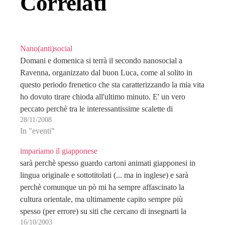
Correlati
Nano(anti)social
Domani e domenica si terrà il secondo nanosocial a
Ravenna, organizzato dal buon Luca, come al solito in
questo periodo frenetico che sta caratterizzando la mia vita
ho dovuto tirare chioda all'ultimo minuto. E' un vero
peccato perchè tra le interessantissime scalette di
28/11/2008
discussione che mi ero preparato posso citare:…
In "eventi"
impariamo il giapponese
sarà perchè spesso guardo cartoni animati giapponesi in
lingua originale e sottotitolati (... ma in inglese) e sarà
perchè comunque un pò mi ha sempre affascinato la
cultura orientale, ma ultimamente capito sempre più
spesso (per errore) su siti che cercano di insegnarti la
16/10/2003
nipponica lingua. ciuaz