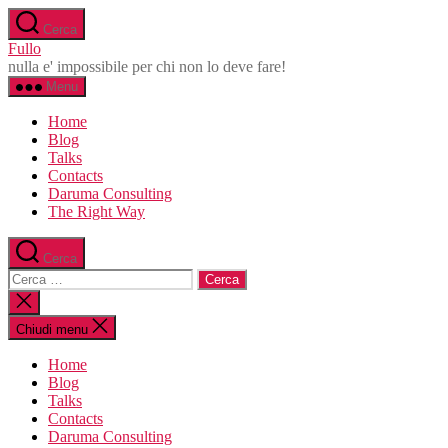
Salta
Cerca
al
Fullo
contenuto
nulla e' impossibile per chi non lo deve fare!
Menu
Home
Blog
Talks
Contacts
Daruma Consulting
The Right Way
Cerca
Cerca:
Chiudi
la
ricerca
Chiudi menu
Home
Blog
Talks
Contacts
Daruma Consulting