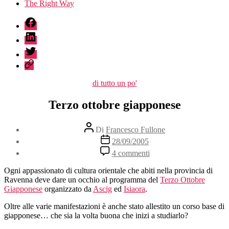
The Right Way
fb
linkedin
twitter
sessionize
Categorie
di tutto un po'
Terzo ottobre giapponese
Autore
Di
Francesco Fullone
articolo
Data
28/09/2005
dell'articolo
su
4 commenti
Terzo
ottobre
Ogni appassionato di cultura orientale che abiti nella provincia di
giapponese
Ravenna deve dare un occhio al programma del
Terzo Ottobre
Giapponese
organizzato da
Ascig
ed
Isiaora
.
Oltre alle varie manifestazioni è anche stato allestito un corso base di
giapponese… che sia la volta buona che inizi a studiarlo?