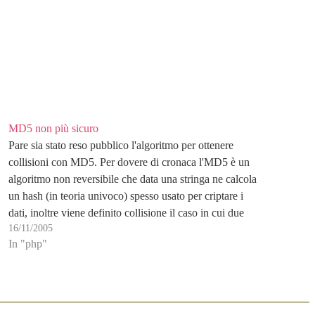
MD5 non più sicuro
Pare sia stato reso pubblico l'algoritmo per ottenere
collisioni con MD5. Per dovere di cronaca l'MD5 è un
algoritmo non reversibile che data una stringa ne calcola
un hash (in teoria univoco) spesso usato per criptare i
dati, inoltre viene definito collisione il caso in cui due
16/11/2005
differenti stringhe abbiano…
In "php"