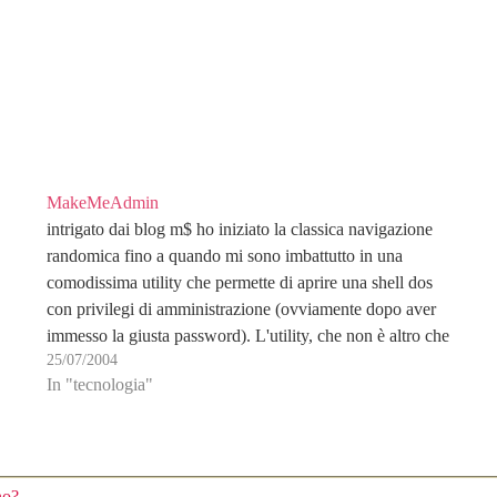
MakeMeAdmin
intrigato dai blog m$ ho iniziato la classica navigazione
randomica fino a quando mi sono imbattutto in una
comodissima utility che permette di aprire una shell dos
con privilegi di amministrazione (ovviamente dopo aver
immesso la giusta password). L'utility, che non è altro che
25/07/2004
uno script batch chiamato MakeMeAdmin, utilizza…
In "tecnologia"
no?