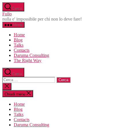
Salta
Cerca
al
Fullo
contenuto
nulla e' impossibile per chi non lo deve fare!
Menu
Home
Blog
Talks
Contacts
Daruma Consulting
The Right Way
Cerca
Cerca:
Chiudi
la
ricerca
Chiudi menu
Home
Blog
Talks
Contacts
Daruma Consulting