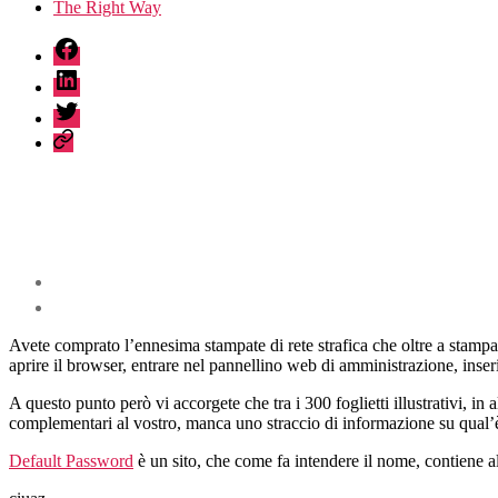
The Right Way
fb
linkedin
twitter
sessionize
Avete comprato l’ennesima stampate di rete strafica che oltre a stampa
aprire il browser, entrare nel pannellino web di amministrazione, inse
A questo punto però vi accorgete che tra i 300 foglietti illustrativi, in
complementari al vostro, manca uno straccio di informazione su qual’è 
Default Password
è un sito, che come fa intendere il nome, contiene al