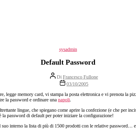
Categorie
sysadmin
Default Password
Autore
Di
Francesco Fullone
articolo
Data
03/10/2005
dell'articolo
re, legge memory card, vi stampa la posta elettronica e vi prenota la pi
rire la password e ordinare una
napoli
.
 altrettante lingue, che spiegano come aprire la confezione (e che per inci
la password di default per poter iniziare la configurazione!
 suo interno la lista di più di 1500 prodotti con le relative password… e