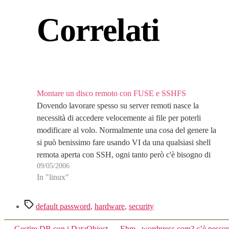
Correlati
Montare un disco remoto con FUSE e SSHFS
Dovendo lavorare spesso su server remoti nasce la
necessità di accedere velocemente ai file per poterli
modificare al volo. Normalmente una cosa del genere la
si può benissimo fare usando VI da una qualsiasi shell
remota aperta con SSH, ogni tanto però c'è bisogno di
09/05/2006
modificare il file in questione…
In "linux"
Tag
default password
,
hardware
,
security
←
Gestire DB con i DataObject
→
Ehm.. wordpress.com? c’è nessu