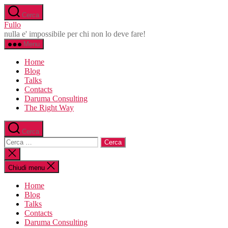
Salta
Cerca
al
Fullo
contenuto
nulla e' impossibile per chi non lo deve fare!
Menu
Home
Blog
Talks
Contacts
Daruma Consulting
The Right Way
Cerca
Cerca:
Chiudi
la
ricerca
Chiudi menu
Home
Blog
Talks
Contacts
Daruma Consulting