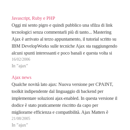
Javascript, Ruby e PHP
Oggi mi sento pigro e quindi pubblico una sfilza di link
tecnologici senza commentarli più di tanto... Mastering
Ajax è arrivato al terzo appuntamento, il tutorial scritto su
IBM DevelopWorks sulle tecniche Ajax sta raggiungendo
alcuni spunti interessanti e poco banali e questa volta si
16/02/2006
parla di header, server requests…
In "ajax"
Ajax news
Qualche novità lato ajax: Nuova versione per CPAINT,
toolkit indipendente dal linguaggio di backend per
implementare soluzioni ajax-enabled. In questa versione il
dodice è stato praticamente riscritto da capo per
migliorarne efficienza e compatibilità. Ajax Matters è
21/08/2005
l'ennesimo blog/portale verticale dedicato interamente ad
In "ajax"
ajax Script, manuali, tutorial e link su…