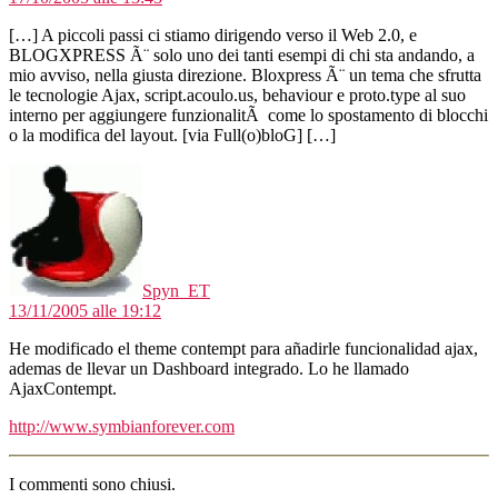
[…] A piccoli passi ci stiamo dirigendo verso il Web 2.0, e
BLOGXPRESS Ã¨ solo uno dei tanti esempi di chi sta andando, a
mio avviso, nella giusta direzione. Bloxpress Ã¨ un tema che sfrutta
le tecnologie Ajax, script.acoulo.us, behaviour e proto.type al suo
interno per aggiungere funzionalitÃ come lo spostamento di blocchi
o la modifica del layout. [via Full(o)bloG] […]
dice:
Spyn_ET
13/11/2005 alle 19:12
He modificado el theme contempt para añadirle funcionalidad ajax,
ademas de llevar un Dashboard integrado. Lo he llamado
AjaxContempt.
http://www.symbianforever.com
I commenti sono chiusi.