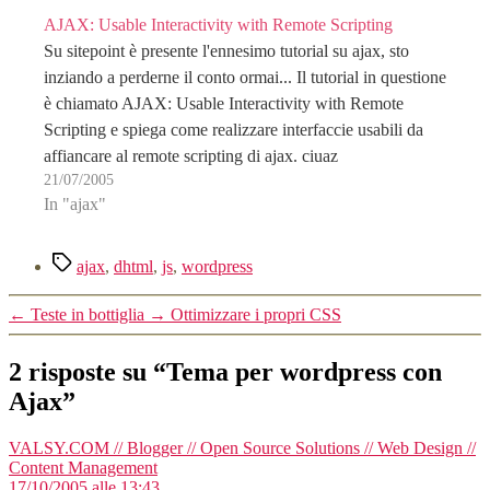
AJAX: Usable Interactivity with Remote Scripting
Su sitepoint è presente l'ennesimo tutorial su ajax, sto
inziando a perderne il conto ormai... Il tutorial in questione
è chiamato AJAX: Usable Interactivity with Remote
Scripting e spiega come realizzare interfaccie usabili da
affiancare al remote scripting di ajax. ciuaz
21/07/2005
In "ajax"
Tag
ajax
,
dhtml
,
js
,
wordpress
←
Teste in bottiglia
→
Ottimizzare i propri CSS
2 risposte su “Tema per wordpress con
Ajax”
VALSY.COM // Blogger // Open Source Solutions // Web Design //
dice:
Content Management
17/10/2005 alle 13:43