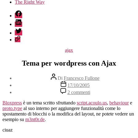
The Right Way
fb
linkedin
twitter
sessionize
Categorie
ajax
Tema per wordpress con Ajax
Autore
Di
Francesco Fullone
articolo
Data
17/10/2005
dell'articolo
su
2 commenti
Tema
per
Bloxpress
è un tema scritto sfruttando
script.acoulo.us
,
behaviour
e
wordpress
proto.type
al suo interno per aggiungere funzionalità come lo
con
spostamento di blocchi o la modifica del layout, ne potete vedere un
Ajax
esempio su
m3nt0r.de
.
ciuaz