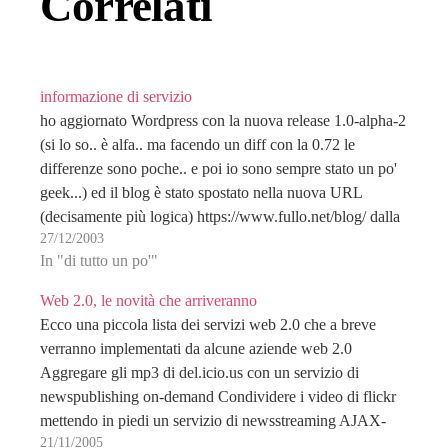
Correlati
informazione di servizio
ho aggiornato Wordpress con la nuova release 1.0-alpha-2
(si lo so.. è alfa.. ma facendo un diff con la 0.72 le
differenze sono poche.. e poi io sono sempre stato un po'
geek...) ed il blog è stato spostato nella nuova URL
(decisamente più logica) https://www.fullo.net/blog/ dalla
27/12/2003
precente http://www.fullo.net/wp/ Siccome…
In "di tutto un po'"
Web 2.0, le novità che arriveranno
Ecco una piccola lista dei servizi web 2.0 che a breve
verranno implementati da alcune aziende web 2.0
Aggregare gli mp3 di del.icio.us con un servizio di
newspublishing on-demand Condividere i video di flickr
mettendo in piedi un servizio di newsstreaming AJAX-
21/11/2005
driven Presentare i feed Atom di Paypal grazie a…