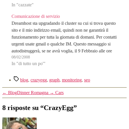
In "cazzate"
Comunicazione di servizio
Dreamhost sta upgradando il cluster su cui si trova questo
sito e il mio indirizzo email, quindi non ne garantirà il
funzionamento per tutta la giornata di domani. Per contatti
urgenti usate gmail o qualche IM. Questo messaggio si
autodistruggerà, se ne avrà voglia, il 9 Febbraio alle ore
08/02/2008
18.…
In "di tutto un po'"
Tag
blog
,
crazyegg
,
graph
,
monitoring
,
seo
←
BlogDinner Romagna
→
Cars
8 risposte su “CrazyEgg”
dice: