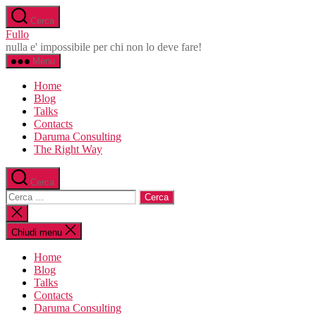
Salta
Cerca
al
Fullo
contenuto
nulla e' impossibile per chi non lo deve fare!
Menu
Home
Blog
Talks
Contacts
Daruma Consulting
The Right Way
Cerca
Cerca:
Chiudi
la
ricerca
Chiudi menu
Home
Blog
Talks
Contacts
Daruma Consulting