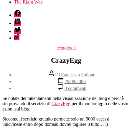
The Right Way
fb
linkedin
twitter
sessionize
Categorie
tecnologia
CrazyEgg
Autore
Di
Francesco Fullone
articolo
Data
29/08/2006
dell'articolo
su
8 commenti
CrazyEgg
Se notate dei rallentamenti nella visualizzazione del blog è perchè
sto provando il servizio di
CrazyEgg
per il monitoraggio delle vostre
azioni sul blog.
Siccome il servizio gratuito permette solo un 5000 accessi
unici/mese entro dopo domani dovrei togliere il tutto… :)