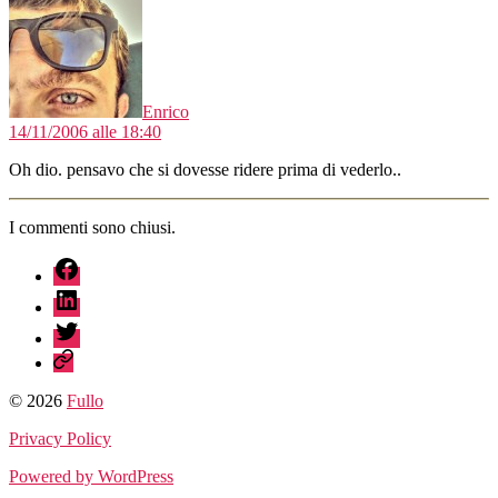
Enrico
14/11/2006 alle 18:40
Oh dio. pensavo che si dovesse ridere prima di vederlo..
I commenti sono chiusi.
fb
linkedin
twitter
sessionize
© 2026
Fullo
Privacy Policy
Powered by WordPress