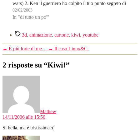
wars) 2. Ken il guerriero ho colpito il tuo punto segreto di
02/02/2003
pressione! tra 5468496465523,2…
In "di tutto un po'"
Tag
3d
,
animazione
,
cartone
,
kiwi
,
youtube
←
É più forte di me…
→
Il caso Linux&C.
2 risposte su “Kiwi!”
dice:
Mathew
14/11/2006 alle 15:50
Si bella, ma è tristissima :(
dice: