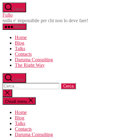
Salta
Cerca
al
Fullo
contenuto
nulla e' impossibile per chi non lo deve fare!
Menu
Home
Blog
Talks
Contacts
Daruma Consulting
The Right Way
Cerca
Cerca:
Chiudi
la
ricerca
Chiudi menu
Home
Blog
Talks
Contacts
Daruma Consulting