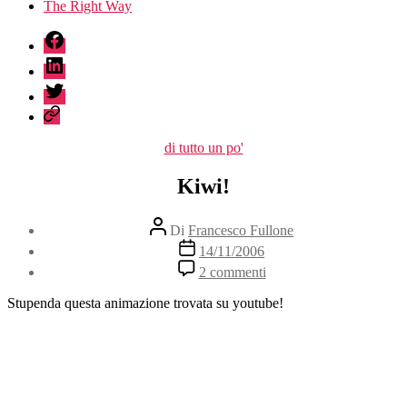
The Right Way
fb
linkedin
twitter
sessionize
Categorie
di tutto un po'
Kiwi!
Autore
Di
Francesco Fullone
articolo
Data
14/11/2006
dell'articolo
su
2 commenti
Kiwi!
Stupenda questa animazione trovata su youtube!