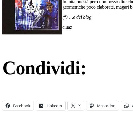
In tutta onestà però non posso dire c
geometriche poco elaborate, magari b
(*)
…e dei blog
ciuaz
Condividi:
Facebook
LinkedIn
X
Mastodon