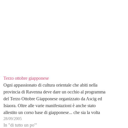
Terzo ottobre giapponese
Ogni appassionato di cultura orientale che abiti nella
provincia di Ravenna deve dare un occhio al programma
del Terzo Ottobre Giapponese organizzato da Ascig ed
Isiaora. Oltre alle varie manifestazioni è anche stato
allestito un corso base di giapponese... che sia la volta
28/09/2005
buona che inizi a studiarlo? ciuaz
In "di tutto un po'"