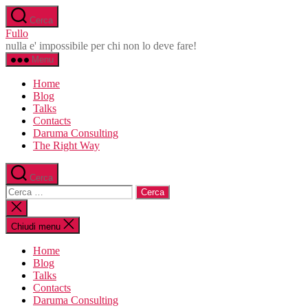
Salta
Cerca
al
Fullo
contenuto
nulla e' impossibile per chi non lo deve fare!
Menu
Home
Blog
Talks
Contacts
Daruma Consulting
The Right Way
Cerca
Cerca:
Chiudi
la
ricerca
Chiudi menu
Home
Blog
Talks
Contacts
Daruma Consulting