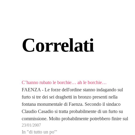
Correlati
C’hanno rubato le borchie… ah le borchie…
FAENZA - Le forze dell'ordine stanno indagando sul
furto si tre dei sei draghetti in bronzo presenti nella
fontana monumentale di Faenza. Secondo il sindaco
Claudio Casadio si tratta probabilmente di un furto su
commissione. Molto probabilmente potrebbero finire sul
23/01/2007
mercato nero dell'arte. La fontana monumentale di
In "di tutto un po'"
Faenza è una…