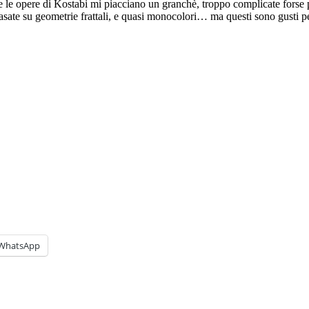
he le opere di Kostabi mi piacciano un granchè, troppo complicate fors
asate su geometrie frattali, e quasi monocolori… ma questi sono gusti 
WhatsApp