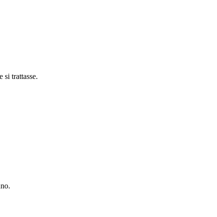
i trattasse.
nno.