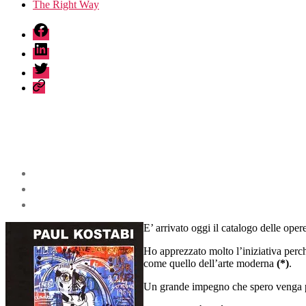
The Right Way
fb
linkedin
twitter
sessionize
E’ arrivato oggi il catalogo delle op
Ho apprezzato molto l’iniziativa per
come quello dell’arte moderna
(*)
.
Un grande impegno che spero venga p