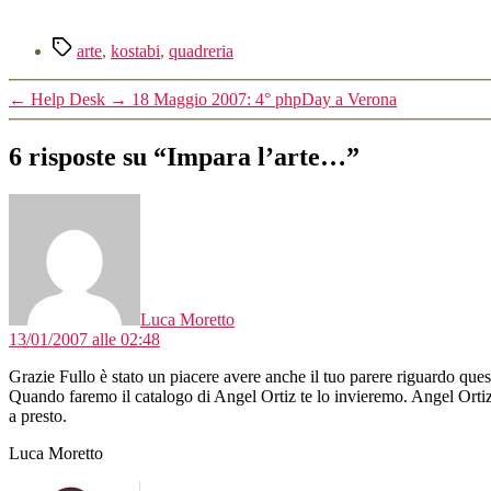
Tag
arte
,
kostabi
,
quadreria
←
Help Desk
→
18 Maggio 2007: 4° phpDay a Verona
6 risposte su “Impara l’arte…”
dice:
Luca Moretto
13/01/2007 alle 02:48
Grazie Fullo è stato un piacere avere anche il tuo parere riguardo quest
Quando faremo il catalogo di Angel Ortiz te lo invieremo. Angel Ortiz
a presto.
Luca Moretto
dice: