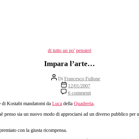
Categorie
di tutto un po'
pensieri
Impara l’arte…
Autore
Di
Francesco Fullone
articolo
Data
12/01/2007
dell'articolo
su
6 commenti
Impara
l’arte…
ere di Kostabi mandatomi da
Luca
della
Quadreria
.
chè penso sia un nuovo modo di approciarsi ad un diverso pubblico per
remiato con la giusta ricompensa.