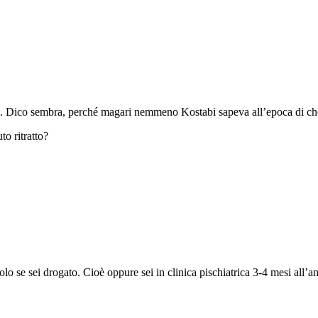
 Dico sembra, perché magari nemmeno Kostabi sapeva all’epoca di che s
to ritratto?
o se sei drogato. Cioè oppure sei in clinica pischiatrica 3-4 mesi all’a