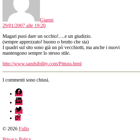
Gianni
29/01/2007 alle 19:20
Magari puoi dare un occhio!….e un giudizio.
(sempre apprezzato! buono o brutto che sia)
I quadri sul sito sono già un pò vecchiotti, ma anche i nuovi
mantengono sempre lo stesso stile.
http://www.sandsibility.com/Pittura.html
I commenti sono chiusi.
fb
linkedin
twitter
sessionize
© 2026
Fullo
Privacy Policy