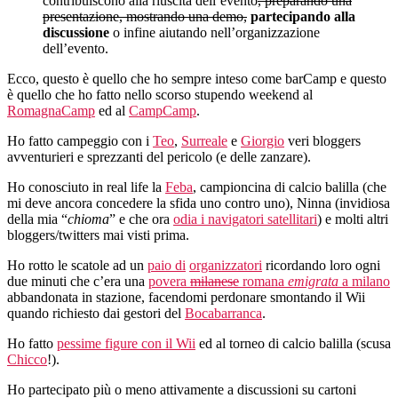
contribuiscono alla riuscita dell’evento
, preparando una
presentazione, mostrando una demo,
partecipando alla
discussione
o infine aiutando nell’organizzazione
dell’evento.
Ecco, questo è quello che ho sempre inteso come barCamp e questo
è quello che ho fatto nello scorso stupendo weekend al
RomagnaCamp
ed al
CampCamp
.
Ho fatto campeggio con i
Teo
,
Surreale
e
Giorgio
veri bloggers
avventurieri e sprezzanti del pericolo (e delle zanzare).
Ho conosciuto in real life la
Feba
, campioncina di calcio balilla (che
mi deve ancora concedere la sfida uno contro uno), Ninna (invidiosa
della mia “
chioma
” e che ora
odia i navigatori satellitari
) e molti altri
bloggers/twitters mai visti prima.
Ho rotto le scatole ad un
paio di
organizzatori
ricordando loro ogni
due minuti che c’era una
povera
milanese
romana
emigrata
a milano
abbandonata in stazione, facendomi perdonare smontando il Wii
quando richiesto dai gestori del
Bocabarranca
.
Ho fatto
pessime figure con il Wii
ed al torneo di calcio balilla (scusa
Chicco
!).
Ho partecipato più o meno attivamente a discussioni su cartoni