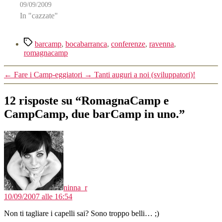
09/09/2009
alternativa...View more presentations from Francesco
In "cazzate"
Fullone. ps…
Tag
barcamp
,
bocabarranca
,
conferenze
,
ravenna
,
romagnacamp
←
Fare i Camp-eggiatori
→
Tanti auguri a noi (sviluppatori)!
12 risposte su “RomagnaCamp e
CampCamp, due barCamp in uno.”
dice:
ninna_r
10/09/2007 alle 16:54
Non ti tagliare i capelli sai? Sono troppo belli… ;)