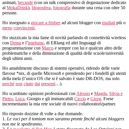
animati,
bevande
(con un talk comprensivo di degustazione dedicato
al
MokaDrink
),
blogosfera
,
fotografia
durante una cena con oltre 50
persone.
Ho insegnato a
giocare a frisbee
ad alcuni blogger con
risultati
più o
meno
convincenti
.
Ho stuzzicato la mia fame di novità parlando di connettività wireless
con
Dema
e l’
implume
, di ERlang ed altri linguaggi di
programmazione con
Marco
e sempre con lui e qualcun altro delle
problematiche e della diminuzione di qualità delle scuole/università
degli ultimi anni.
Ho amabilmente discusso di sistemi operativi, ridendo delle varie
flavour *nix, di quelle Microsoft e prendendo per i fondelli gli utenti
della mela (l’unico OS che si è salvato è stato DR-DOS, ma solo
perchè
non
citato
dai
presenti
…).
Ho scambiato opinioni professionali con
Alessio
e
Magda
,
Silvia e
Pietro
,
Luca
, Giorgio e gli immancabili
Ciccio
e
Giorg
. Forse
incrementanto la mia rete sociale di nuovi collaboratori/partner.
Ho risposto dozzine di volte a due domande.
1.
Le voci per il tomtom non saranno pronte finchè alcuni bloggers
non me le spediranno.