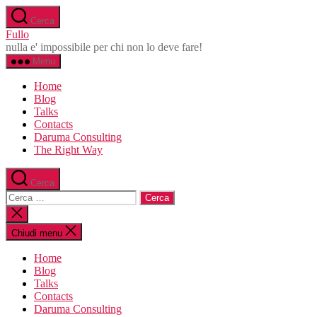
Salta
Cerca
al
Fullo
contenuto
nulla e' impossibile per chi non lo deve fare!
Menu
Home
Blog
Talks
Contacts
Daruma Consulting
The Right Way
Cerca
Cerca:
Chiudi
la
ricerca
Chiudi menu
Home
Blog
Talks
Contacts
Daruma Consulting