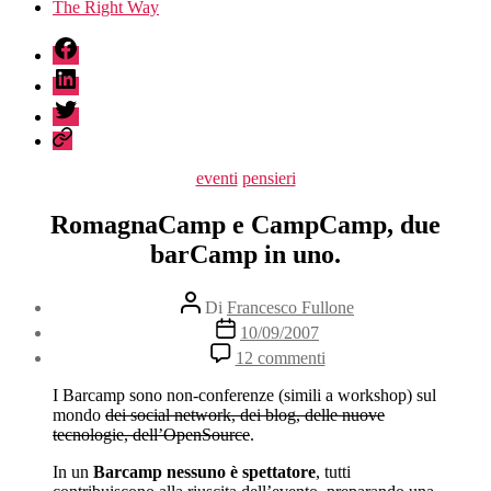
The Right Way
fb
linkedin
twitter
sessionize
Categorie
eventi
pensieri
RomagnaCamp e CampCamp, due
barCamp in uno.
Autore
Di
Francesco Fullone
articolo
Data
10/09/2007
dell'articolo
su
12 commenti
RomagnaCamp
e
I Barcamp sono non-conferenze (simili a workshop) sul
CampCamp,
mondo
dei social network, dei blog, delle nuove
due
tecnologie, dell’OpenSource
.
barCamp
in
In un
Barcamp nessuno è spettatore
, tutti
uno.