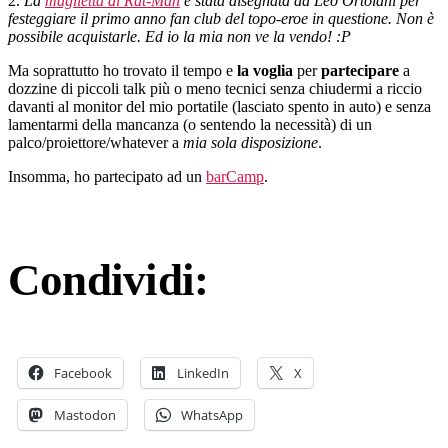
2.
La
maglietta di Rat-Man
è stata disegnata da Leo Ortolani per
festeggiare il primo anno fan club del topo-eroe in questione. Non è
possibile acquistarle. Ed io la mia non ve la vendo! :P
Ma soprattutto ho trovato il tempo e
la voglia
per
partecipare
a
dozzine di piccoli talk più o meno tecnici senza chiudermi a riccio
davanti al monitor del mio portatile (lasciato spento in auto) e senza
lamentarmi della mancanza (o sentendo la necessità) di un
palco/proiettore/whatever a
mia sola disposizione
.
Insomma, ho partecipato ad un
barCamp
.
Condividi:
Facebook
LinkedIn
X
Mastodon
WhatsApp