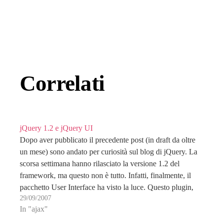
Correlati
jQuery 1.2 e jQuery UI
Dopo aver pubblicato il precedente post (in draft da oltre
un mese) sono andato per curiosità sul blog di jQuery. La
scorsa settimana hanno rilasciato la versione 1.2 del
framework, ma questo non è tutto. Infatti, finalmente, il
pacchetto User Interface ha visto la luce. Questo plugin,
29/09/2007
anche se definirlo…
In "ajax"