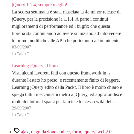
jQuery 1.1.4, sempre meglio!
La scorsa settimana è stata rilasciata la 4a minor release di
jQuery, per la precisione la 1.1.4. A parte i continui
miglioramenti di performance ed i bugfix che questa
libreria sta continuando ad avere si iniziano ad intravedere
le prime modifiche alle API che porteranno all'imminente
03/09/2007
trunk 1.2. Nello specifico…
In "ajax"
Learning jQuery, il libro
Visti alcuni lavoretti fatti con questo framework in js,
durante l'estato ho preso, e recentemente finito di leggere,
Learning jQuery edito dalla Packt. Il libro è molto chiaro e
spiega tutti i meccanismi dietro a jQuery, ed approfondisce
molti dei tutorial sparsi per la rete e lo stesso wiki del…
29/09/2007
In "ajax"
Tag
ajax
,
degradazione codice
,
form
,
jquery
,
web2.0