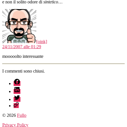
e non il solito odore di
sintetico
…
dice:
[oink]
24/11/2007 alle 01:29
mooooolto interessante
I commenti sono chiusi.
fb
linkedin
twitter
sessionize
© 2026
Fullo
Privacy Policy