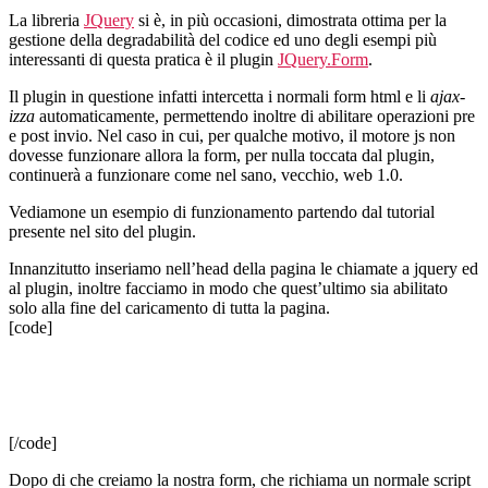
La libreria
JQuery
si è, in più occasioni, dimostrata ottima per la
gestione della degradabilità del codice ed uno degli esempi più
interessanti di questa pratica è il plugin
JQuery.Form
.
Il plugin in questione infatti intercetta i normali form html e li
ajax-
izza
automaticamente, permettendo inoltre di abilitare operazioni pre
e post invio. Nel caso in cui, per qualche motivo, il motore js non
dovesse funzionare allora la form, per nulla toccata dal plugin,
continuerà a funzionare come nel sano, vecchio, web 1.0.
Vediamone un esempio di funzionamento partendo dal tutorial
presente nel sito del plugin.
Innanzitutto inseriamo nell’head della pagina le chiamate a jquery ed
al plugin, inoltre facciamo in modo che quest’ultimo sia abilitato
solo alla fine del caricamento di tutta la pagina.
[code]
[/code]
Dopo di che creiamo la nostra form, che richiama un normale script