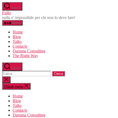
Salta
Cerca
al
Fullo
contenuto
nulla e' impossibile per chi non lo deve fare!
Menu
Home
Blog
Talks
Contacts
Daruma Consulting
The Right Way
Cerca
Cerca:
Chiudi
la
ricerca
Chiudi menu
Home
Blog
Talks
Contacts
Daruma Consulting