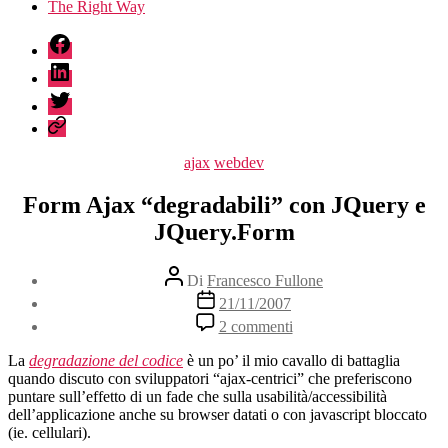
The Right Way
fb
linkedin
twitter
sessionize
Categorie
ajax
webdev
Form Ajax “degradabili” con JQuery e
JQuery.Form
Autore
Di
Francesco Fullone
articolo
Data
21/11/2007
dell'articolo
su
2 commenti
Form
Ajax
La
degradazione del codice
è un po’ il mio cavallo di battaglia
“degradabili”
quando discuto con sviluppatori “ajax-centrici” che preferiscono
con
puntare sull’effetto di un fade che sulla usabilità/accessibilità
JQuery
dell’applicazione anche su browser datati o con javascript bloccato
e
(ie. cellulari).
JQuery.Form