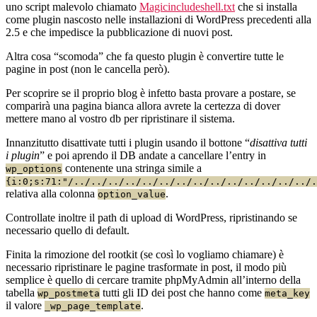
uno script malevolo chiamato
Magicincludeshell.txt
che si installa
come plugin nascosto nelle installazioni di WordPress precedenti alla
2.5 e che impedisce la pubblicazione di nuovi post.
Altra cosa “scomoda” che fa questo plugin è convertire tutte le
pagine in post (non le cancella però).
Per scoprire se il proprio blog è infetto basta provare a postare, se
comparirà una pagina bianca allora avrete la certezza di dover
mettere mano al vostro db per ripristinare il sistema.
Innanzitutto disattivate tutti i plugin usando il bottone “
disattiva tutti
i plugin
” e poi aprendo il DB andate a cancellare l’entry in
contenente una stringa simile a
wp_options
{i:0;s:71:"/../../../../../../../../../../../../../../.
relativa alla colonna
.
option_value
Controllate inoltre il path di upload di WordPress, ripristinando se
necessario quello di default.
Finita la rimozione del rootkit (se così lo vogliamo chiamare) è
necessario ripristinare le pagine trasformate in post, il modo più
semplice è quello di cercare tramite phpMyAdmin all’interno della
tabella
tutti gli ID dei post che hanno come
wp_postmeta
meta_key
il valore
.
_wp_page_template