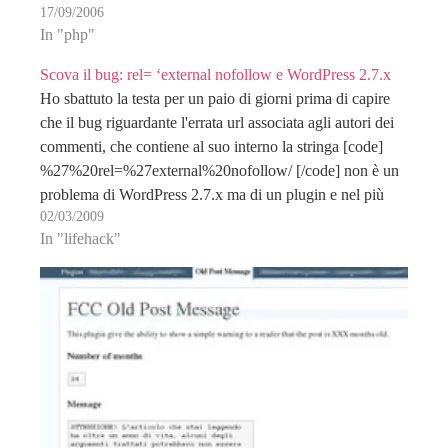
17/09/2006
per vedere…
In "php"
Scova il bug: rel= ‘external nofollow e WordPress 2.7.x
Ho sbattuto la testa per un paio di giorni prima di capire
che il bug riguardante l'errata url associata agli autori dei
commenti, che contiene al suo interno la stringa [code]
%27%20rel=%27external%20nofollow/ [/code] non è un
problema di WordPress 2.7.x ma di un plugin e nel più
02/03/2009
specifico di Google…
In "lifehack"