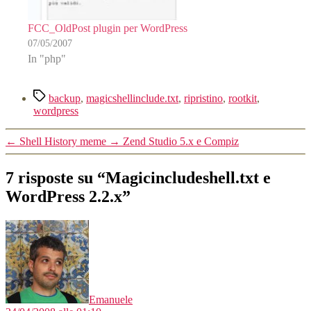
FCC_OldPost plugin per WordPress
07/05/2007
In "php"
Tag
backup
,
magicshellinclude.txt
,
ripristino
,
rootkit
,
wordpress
←
Shell History meme
→
Zend Studio 5.x e Compiz
7 risposte su “Magicincludeshell.txt e
WordPress 2.2.x”
dice:
Emanuele