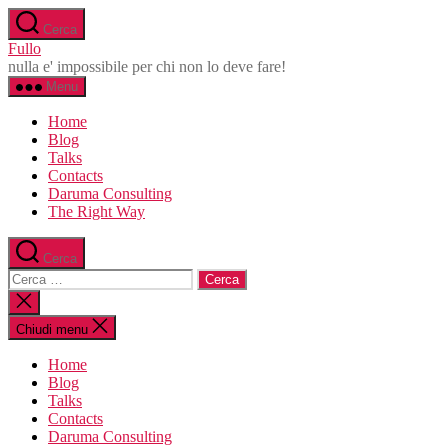
Salta
Cerca
al
Fullo
contenuto
nulla e' impossibile per chi non lo deve fare!
Menu
Home
Blog
Talks
Contacts
Daruma Consulting
The Right Way
Cerca
Cerca:
Chiudi
la
ricerca
Chiudi menu
Home
Blog
Talks
Contacts
Daruma Consulting