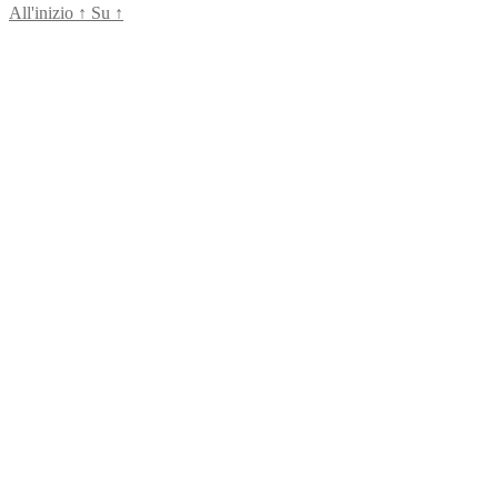
All'inizio
↑
Su
↑