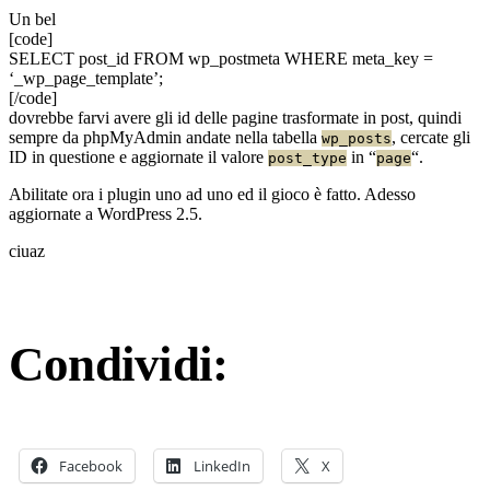
Un bel
[code]
SELECT post_id FROM wp_postmeta WHERE meta_key =
‘_wp_page_template’;
[/code]
dovrebbe farvi avere gli id delle pagine trasformate in post, quindi
sempre da phpMyAdmin andate nella tabella
, cercate gli
wp_posts
ID in questione e aggiornate il valore
in “
“.
post_type
page
Abilitate ora i plugin uno ad uno ed il gioco è fatto. Adesso
aggiornate a WordPress 2.5.
ciuaz
Condividi:
Facebook
LinkedIn
X