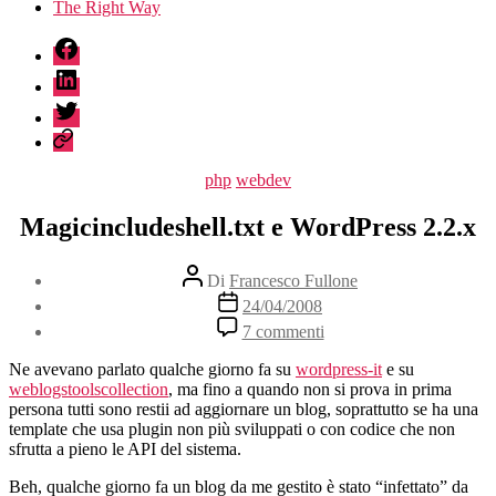
The Right Way
fb
linkedin
twitter
sessionize
Categorie
php
webdev
Magicincludeshell.txt e WordPress 2.2.x
Autore
Di
Francesco Fullone
articolo
Data
24/04/2008
dell'articolo
su
7 commenti
Magicincludeshell.txt
e
Ne avevano parlato qualche giorno fa su
wordpress-it
e su
WordPress
weblogstoolscollection
, ma fino a quando non si prova in prima
2.2.x
persona tutti sono restii ad aggiornare un blog, soprattutto se ha una
template che usa plugin non più sviluppati o con codice che non
sfrutta a pieno le API del sistema.
Beh, qualche giorno fa un blog da me gestito è stato “infettato” da