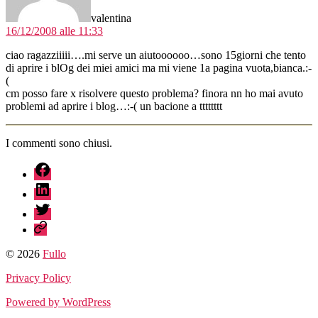
valentina
16/12/2008 alle 11:33
ciao ragazziiiii….mi serve un aiutoooooo…sono 15giorni che tento
di aprire i blOg dei miei amici ma mi viene 1a pagina vuota,bianca.:-
(
cm posso fare x risolvere questo problema? finora nn ho mai avuto
problemi ad aprire i blog…:-( un bacione a tttttttt
I commenti sono chiusi.
fb
linkedin
twitter
sessionize
© 2026
Fullo
Privacy Policy
Powered by WordPress