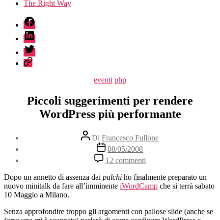
The Right Way
fb
linkedin
twitter
sessionize
Categorie
eventi
php
Piccoli suggerimenti per rendere
WordPress più performante
Autore
Di
Francesco Fullone
articolo
Data
08/05/2008
dell'articolo
su
12 commenti
Piccoli
suggerimenti
Dopo un annetto di assenza dai
palchi
ho finalmente preparato un
per
nuovo minitalk da fare all’imminente
iWordCamp
che si terrà sabato
rendere
10 Maggio a Milano.
WordPress
più
Senza approfondire troppo gli argomenti con pallose slide (anche se
performante