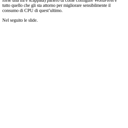
forse una mi è scappata) parlerò di come configure WordPress e
tutto quello che gli sta attorno per migliorare sensibilmente il
consumo di CPU di quest’ultimo.
Nel seguito le slide.