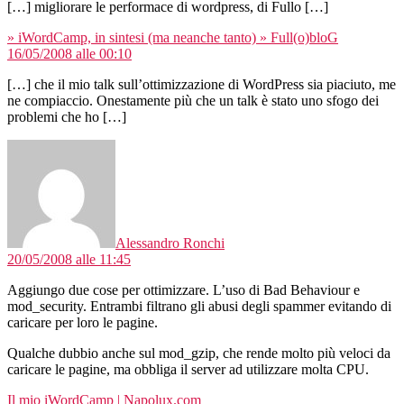
[…] migliorare le performace di wordpress, di Fullo […]
dice:
» iWordCamp, in sintesi (ma neanche tanto) » Full(o)bloG
16/05/2008 alle 00:10
[…] che il mio talk sull’ottimizzazione di WordPress sia piaciuto, me
ne compiaccio. Onestamente più che un talk è stato uno sfogo dei
problemi che ho […]
dice:
Alessandro Ronchi
20/05/2008 alle 11:45
Aggiungo due cose per ottimizzare. L’uso di Bad Behaviour e
mod_security. Entrambi filtrano gli abusi degli spammer evitando di
caricare per loro le pagine.
Qualche dubbio anche sul mod_gzip, che rende molto più veloci da
caricare le pagine, ma obbliga il server ad utilizzare molta CPU.
dice:
Il mio iWordCamp | Napolux.com