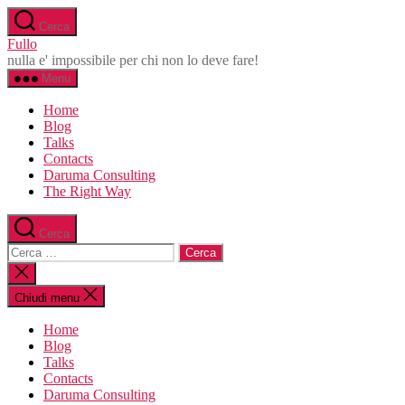
Salta
Cerca
al
Fullo
contenuto
nulla e' impossibile per chi non lo deve fare!
Menu
Home
Blog
Talks
Contacts
Daruma Consulting
The Right Way
Cerca
Cerca:
Chiudi
la
ricerca
Chiudi menu
Home
Blog
Talks
Contacts
Daruma Consulting