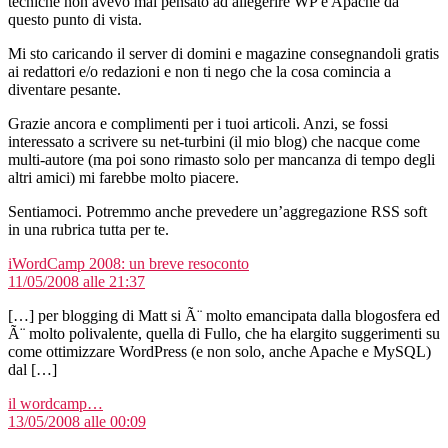
tecniche non avevo mai pensato ad allegerire WP e Apache da
questo punto di vista.
Mi sto caricando il server di domini e magazine consegnandoli gratis
ai redattori e/o redazioni e non ti nego che la cosa comincia a
diventare pesante.
Grazie ancora e complimenti per i tuoi articoli. Anzi, se fossi
interessato a scrivere su net-turbini (il mio blog) che nacque come
multi-autore (ma poi sono rimasto solo per mancanza di tempo degli
altri amici) mi farebbe molto piacere.
Sentiamoci. Potremmo anche prevedere un’aggregazione RSS soft
in una rubrica tutta per te.
dice:
iWordCamp 2008: un breve resoconto
11/05/2008 alle 21:37
[…] per blogging di Matt si Ã¨ molto emancipata dalla blogosfera ed
Ã¨ molto polivalente, quella di Fullo, che ha elargito suggerimenti su
come ottimizzare WordPress (e non solo, anche Apache e MySQL)
dal […]
dice:
il wordcamp…
13/05/2008 alle 00:09