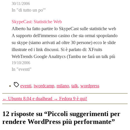
30/11/2006
In "di tutto un po'"
SkypeCast: Statistiche Web
Alberto ha fatto partire lo SkypeCast sulle statistiche web
A supporto dell'immenso casino che sta ormai spopolando
su skype (siamo arrivati ad oltre 30 persone) ecco le slide
illustrate ed i link discussi. Si è parlato di: XFruits
WebTrends Google Analitycs (Tambu ne farà un talk più
19/10/2006
approfondito durante il…
In "eventi"
Tag
eventi
,
iwordcamp
,
milano
,
talk
,
wordpress
←
Ubuntu 8.04 e dualhead
→
Fedora 9 è qui!
12 risposte su “Piccoli suggerimenti per
rendere WordPress più performante”