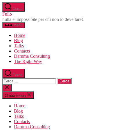
Salta
Cerca
al
Fullo
contenuto
nulla e' impossibile per chi non lo deve fare!
Menu
Home
Blog
Talks
Contacts
Daruma Consulting
The Right Way
Cerca
Cerca:
Chiudi
la
ricerca
Chiudi menu
Home
Blog
Talks
Contacts
Daruma Consulting