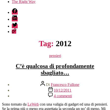
The Right Way
fb
linkedin
twitter
sessionize
Tag:
2012
Categorie
pensieri
C’è qualcosa di profondamente
sbagliato…
Autore
Di
Francesco Fullone
articolo
Data
10/12/2011
dell'articolo
su
4 commenti
C’è
qualcosa
Sono tornato da
LeWeb
con una valigia di gadget ed una di pensieri.
di
Se la prima più o meno era aspettata la seconda un po’ di meno. Mi