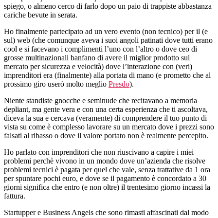
profondamente
spiego, o almeno cerco di farlo dopo un paio di trappiste abbastanza
sbagliato…
cariche bevute in serata.
Ho finalmente partecipato ad un vero evento (non tecnico) per il (e
sul) web (che comunque aveva i suoi angoli patinati dove tutti erano
cool e si facevano i complimenti l’uno con l’altro o dove ceo di
grosse multinazionali banfano di avere il miglior prodotto sul
mercato per sicurezza e velocità) dove l’interazione con (veri)
imprenditori era (finalmente) alla portata di mano (e prometto che al
prossimo giro userò molto meglio
Presdo
).
Niente standiste gnocche e seminude che recitavano a memoria
depliant, ma gente vera e con una certa esperienza che ti ascoltava,
diceva la sua e cercava (veramente) di comprendere il tuo punto di
vista su come è complesso lavorare su un mercato dove i prezzi sono
falsati al ribasso o dove il valore portato non è realmente percepito.
Ho parlato con imprenditori che non riuscivano a capire i miei
problemi perchè vivono in un mondo dove un’azienda che risolve
problemi tecnici è pagata per quel che vale, senza trattative da 1 ora
per spuntare pochi euro, e dove se il pagamento è concordato a 30
giorni significa che entro (e non oltre) il trentesimo giorno incassi la
fattura.
Startupper e Business Angels che sono rimasti affascinati dal modo