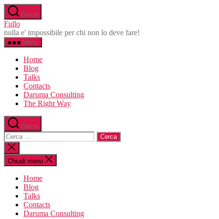
Salta
Cerca
al
Fullo
contenuto
nulla e' impossibile per chi non lo deve fare!
Menu
Home
Blog
Talks
Contacts
Daruma Consulting
The Right Way
Cerca
Cerca:
Chiudi
la
ricerca
Chiudi menu
Home
Blog
Talks
Contacts
Daruma Consulting