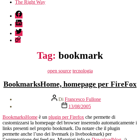
The Right Way
fb
linkedin
twitter
sessionize
Tag:
bookmark
Categorie
open source
tecnologia
BookmarksHome, homepage per FireFox
Autore
Di
Francesco Fullone
articolo
Data
13/08/2005
dell'articolo
BookmarksHome
è un
plugin per Firefox
che permette di
customizzarsi la homepage del browser inserendo automaticamente i
links presenti nel proprio bookmark. Da notare che il plugin
permette anche l’uso dei livemark (o livebookmark) per
l’aggregazione dei feed rss. Maggiori info su
Downloadblog
. ;)