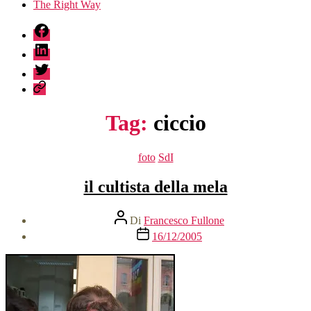
The Right Way
fb
linkedin
twitter
sessionize
Tag:
ciccio
Categorie
foto
SdI
il cultista della mela
Autore
Di
Francesco Fullone
articolo
Data
16/12/2005
dell'articolo