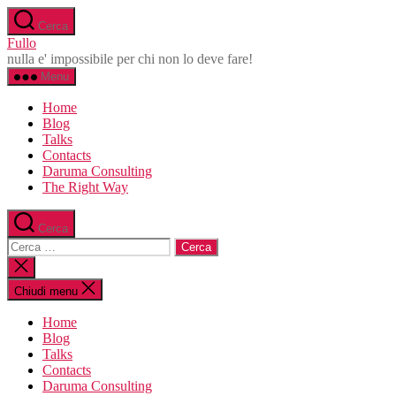
Salta
Cerca
al
Fullo
contenuto
nulla e' impossibile per chi non lo deve fare!
Menu
Home
Blog
Talks
Contacts
Daruma Consulting
The Right Way
Cerca
Cerca:
Chiudi
la
ricerca
Chiudi menu
Home
Blog
Talks
Contacts
Daruma Consulting