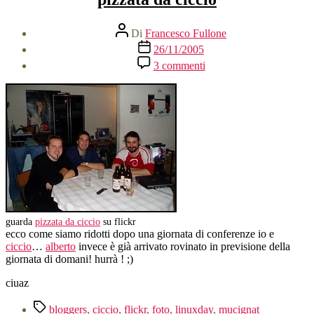
Autore
Di
Francesco Fullone
articolo
Data
26/11/2005
dell'articolo
su
3 commenti
pizzata
da
ciccio
guarda
pizzata da ciccio
su flickr
ecco come siamo ridotti dopo una giornata di conferenze io e
ciccio
…
alberto
invece è già arrivato rovinato in previsione della
giornata di domani! hurrà ! ;)
ciuaz
Tag
bloggers
,
ciccio
,
flickr
,
foto
,
linuxday
,
mucignat