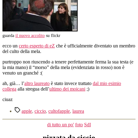
guarda
il nuovo accolito
su flickr
ecco un
certo esperto di eZ
che è ufficialmente diventato un membro
del culto della mela.
purtroppo non riuscendo a tenere perfettamente ferma la sua testa (e
la mia mano) il “morso” della mela (evidenziata in rosso) non è
venuto un granché :(
ah, già… l’
altro laureato
è stato invece trattato
dal mio esimio
collega
alla stregua dell’
ultimo dei moicani
;)
ciuaz
Tag
apple
,
ciccio
,
cultofapple
,
laurea
Categorie
di tutto un po'
foto
SdI
pizzata da ciccio