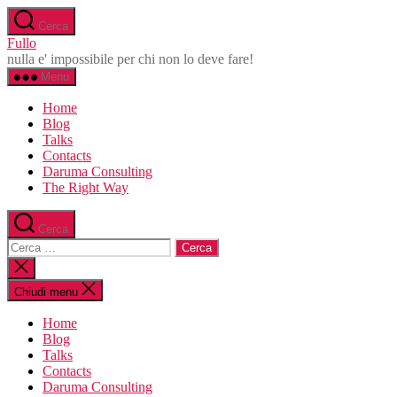
Salta
Cerca
al
Fullo
contenuto
nulla e' impossibile per chi non lo deve fare!
Menu
Home
Blog
Talks
Contacts
Daruma Consulting
The Right Way
Cerca
Cerca:
Chiudi
la
ricerca
Chiudi menu
Home
Blog
Talks
Contacts
Daruma Consulting