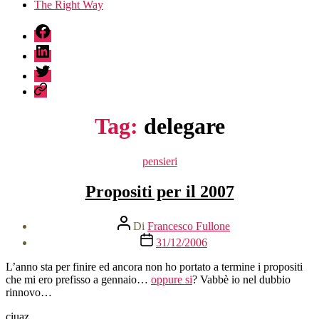
The Right Way
fb
linkedin
twitter
sessionize
Tag:
delegare
Categorie
pensieri
Propositi per il 2007
Autore
Di
Francesco Fullone
articolo
Data
31/12/2006
dell'articolo
L’anno sta per finire ed ancora non ho portato a termine i propositi
che mi ero prefisso a gennaio…
oppure si
? Vabbè io nel dubbio
rinnovo…
ciuaz