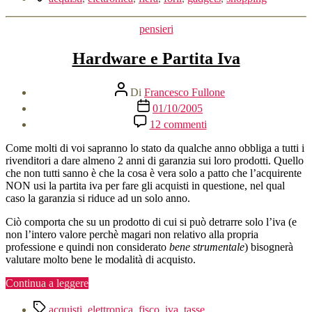
Categorie
pensieri
Hardware e Partita Iva
Autore
Di
Francesco Fullone
articolo
Data
01/10/2005
dell'articolo
su
12 commenti
Hardware
e
Come molti di voi sapranno lo stato da qualche anno obbliga a tutti i
Partita
rivenditori a dare almeno 2 anni di garanzia sui loro prodotti. Quello
Iva
che non tutti sanno è che la cosa è vera solo a patto che l’acquirente
NON usi la partita iva per fare gli acquisti in questione, nel qual
caso la garanzia si riduce ad un solo anno.
Ciò comporta che su un prodotto di cui si può detrarre solo l’iva (e
non l’intero valore perchè magari non relativo alla propria
professione e quindi non considerato
bene strumentale
) bisognerà
valutare molto bene le modalità di acquisto.
“Hardware
Continua a leggere
e
Tag
Partita
acquisti
,
elettronica
,
fisco
,
iva
,
tasse