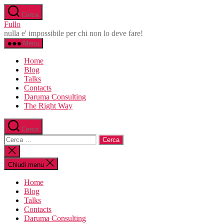
Salta
Cerca
al
Fullo
contenuto
nulla e' impossibile per chi non lo deve fare!
Menu
Home
Blog
Talks
Contacts
Daruma Consulting
The Right Way
Cerca
Cerca:
Chiudi
la
ricerca
Chiudi menu
Home
Blog
Talks
Contacts
Daruma Consulting