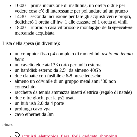
10:00 – prima incursione di mattutina, un oretta o due per
vedere cosa c’è di interessante per poi andare ad un pranzo
14:30 – seconda incursione per fare gli acquisti veri e propri,
dedicherò 1 oretta all’hw, 1 alle cazzate ed 1 oretta ai vinili
18:00 – ritorno a casa vittorioso e montaggio della
spazzatura
mercanzia acquistata
Lista della spesa (in divenire):
un computer fisso p4 completo di ram ed hd,
usato ma tenuto
bene
un cavetto eide ata133 corto per unità esterna
un harddisk esterno da 2,5” da almeno 40Gb
due ciabatte con fusibile e 6-8 prese tedesche
almeno un cd/vinile di un gruppo metal anni ’80 non
conosciuto
racchetta da tennis ammazza insetti elettrica (regalo di natale)
due o tre giochi per la ps2 usati
un hub usb 2.0 da 4 porte
prolunga cavo vga
cavo ethernet da 3m
ciuaz
Tag
acquisti
,
elettronica
,
fiera
,
forli
,
gadgets
,
shopping