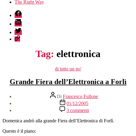
The Right Way
fb
linkedin
twitter
sessionize
Tag:
elettronica
Categorie
di tutto un po'
Grande Fiera dell’Elettronica a Forlì
Autore
Di
Francesco Fullone
articolo
Data
01/12/2005
dell'articolo
su
3 commenti
Grande
Fiera
Domenica andrò alla grande Fiera dell’Elettronica di Forlì.
dell’Elettronica
a
Questo è il piano:
Forlì