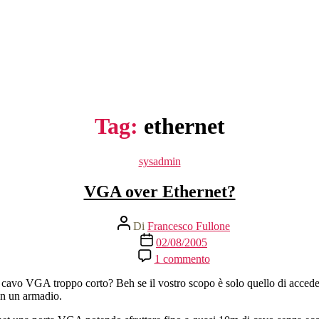
Tag:
ethernet
Categorie
sysadmin
VGA over Ethernet?
Autore
Di
Francesco Fullone
articolo
Data
02/08/2005
dell'articolo
su
1 commento
VGA
over
n cavo VGA troppo corto? Beh se il vostro scopo è solo quello di acced
Ethernet?
in un armadio.