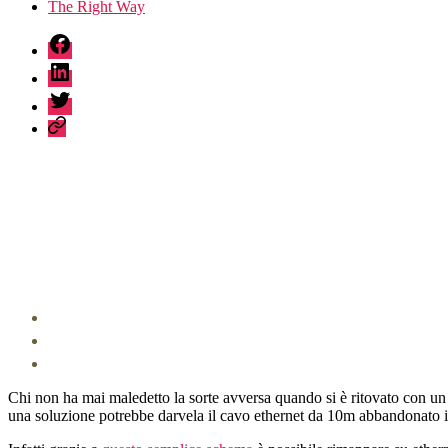
The Right Way
fb
linkedin
twitter
sessionize
Chi non ha mai maledetto la sorte avversa quando si è ritovato con u
una soluzione potrebbe darvela il cavo ethernet da 10m abbandonato 