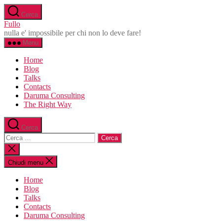
Salta
Cerca
al
Fullo
contenuto
nulla e' impossibile per chi non lo deve fare!
Menu
Home
Blog
Talks
Contacts
Daruma Consulting
The Right Way
Cerca
Cerca:
Chiudi
la
ricerca
Chiudi menu
Home
Blog
Talks
Contacts
Daruma Consulting