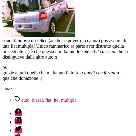
sono di nuovo un felice (anche se povero in canna) possessore di
una fiat multipla! Unico rammarico (a parte aver distrutto quella
precedente…) è che questa non ha più lo
stile ed il carisma
che la
distingueva dalle altre auto :(
ps
grazie a tutti quelli che mi hanno fatto [
e a quelli che faranno
]
qualche donazione ;)
ciuaz
Tag
auto
,
diesel
,
fiat
,
jtd
,
multipla
fb
linkedin
twitter
sessionize