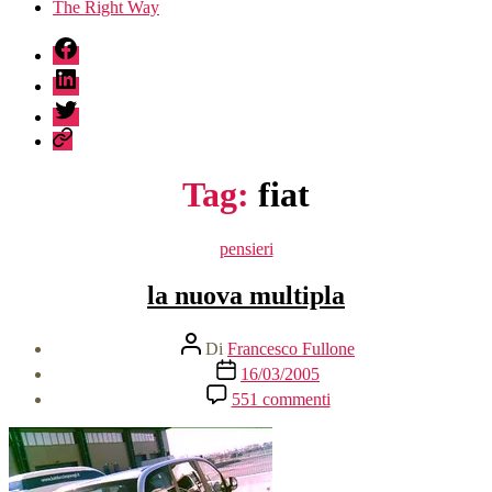
The Right Way
fb
linkedin
twitter
sessionize
Tag:
fiat
Categorie
pensieri
la nuova multipla
Autore
Di
Francesco Fullone
articolo
Data
16/03/2005
dell'articolo
su
551 commenti
la
nuova
multipla