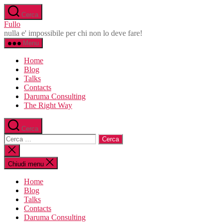
Salta
Cerca
al
Fullo
contenuto
nulla e' impossibile per chi non lo deve fare!
Menu
Home
Blog
Talks
Contacts
Daruma Consulting
The Right Way
Cerca
Cerca:
Chiudi
la
ricerca
Chiudi menu
Home
Blog
Talks
Contacts
Daruma Consulting