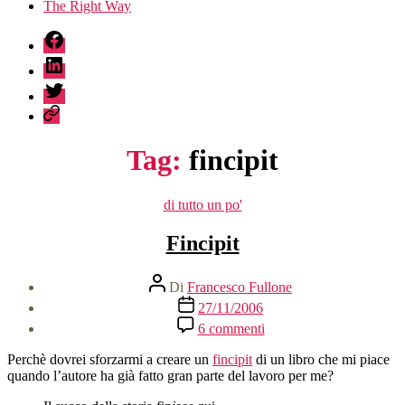
The Right Way
fb
linkedin
twitter
sessionize
Tag:
fincipit
Categorie
di tutto un po'
Fincipit
Autore
Di
Francesco Fullone
articolo
Data
27/11/2006
dell'articolo
su
6 commenti
Fincipit
Perchè dovrei sforzarmi a creare un
fincipit
di un libro che mi piace
quando l’autore ha già fatto gran parte del lavoro per me?