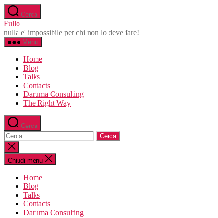
Salta
Cerca
al
Fullo
contenuto
nulla e' impossibile per chi non lo deve fare!
Menu
Home
Blog
Talks
Contacts
Daruma Consulting
The Right Way
Cerca
Cerca:
Chiudi
la
ricerca
Chiudi menu
Home
Blog
Talks
Contacts
Daruma Consulting