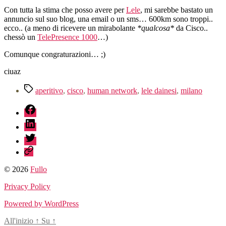
Con tutta la stima che posso avere per
Lele
, mi sarebbe bastato un
annuncio sul suo blog, una email o un sms… 600km sono troppi..
ecco.. (a meno di ricevere un mirabolante
*qualcosa*
da Cisco..
chessò un
TelePresence 1000
…)
Comunque congraturazioni… ;)
ciuaz
Tag
aperitivo
,
cisco
,
human network
,
lele dainesi
,
milano
fb
linkedin
twitter
sessionize
© 2026
Fullo
Privacy Policy
Powered by WordPress
All'inizio
↑
Su
↑