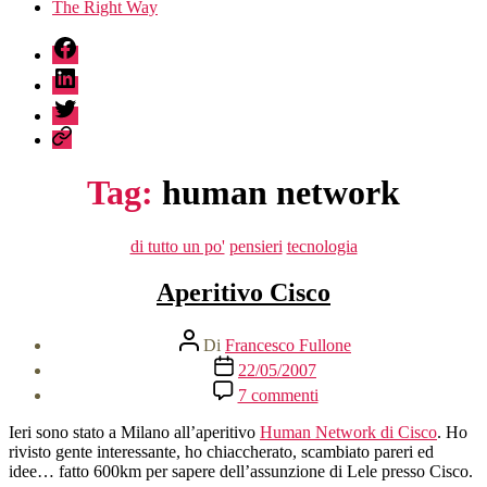
The Right Way
fb
linkedin
twitter
sessionize
Tag:
human network
Categorie
di tutto un po'
pensieri
tecnologia
Aperitivo Cisco
Autore
Di
Francesco Fullone
articolo
Data
22/05/2007
dell'articolo
su
7 commenti
Aperitivo
Cisco
Ieri sono stato a Milano all’aperitivo
Human Network di Cisco
. Ho
rivisto gente interessante, ho chiaccherato, scambiato pareri ed
idee… fatto 600km per sapere dell’assunzione di Lele presso Cisco.