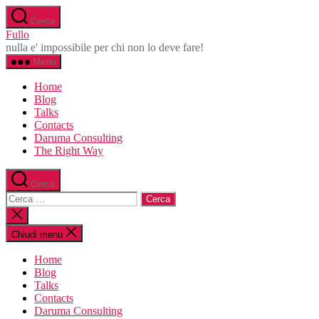
Salta
Cerca
al
Fullo
contenuto
nulla e' impossibile per chi non lo deve fare!
Menu
Home
Blog
Talks
Contacts
Daruma Consulting
The Right Way
Cerca
Cerca:
Chiudi
la
ricerca
Chiudi menu
Home
Blog
Talks
Contacts
Daruma Consulting