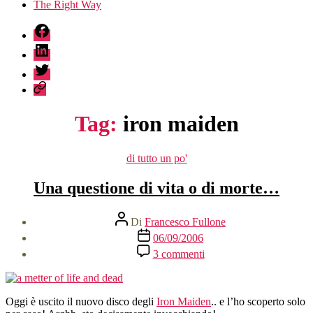
The Right Way
fb
linkedin
twitter
sessionize
Tag:
iron maiden
Categorie
di tutto un po'
Una questione di vita o di morte…
Autore
Di
Francesco Fullone
articolo
Data
06/09/2006
dell'articolo
su
3 commenti
Una
questione
di
vita
Oggi è uscito il nuovo disco degli
Iron Maiden
.. e l’ho scoperto solo
o