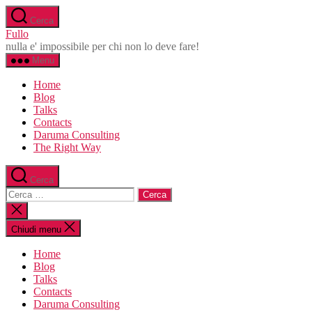
Salta
Cerca
al
Fullo
contenuto
nulla e' impossibile per chi non lo deve fare!
Menu
Home
Blog
Talks
Contacts
Daruma Consulting
The Right Way
Cerca
Cerca:
Chiudi
la
ricerca
Chiudi menu
Home
Blog
Talks
Contacts
Daruma Consulting