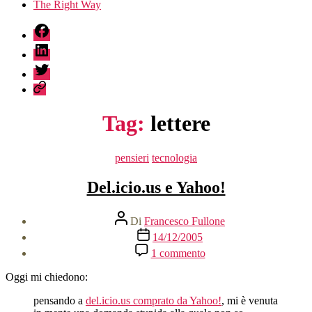
The Right Way
fb
linkedin
twitter
sessionize
Tag:
lettere
Categorie
pensieri
tecnologia
Del.icio.us e Yahoo!
Autore
Di
Francesco Fullone
articolo
Data
14/12/2005
dell'articolo
su
1 commento
Del.icio.us
e
Oggi mi chiedono:
Yahoo!
pensando a
del.icio.us comprato da Yahoo!
, mi è venuta