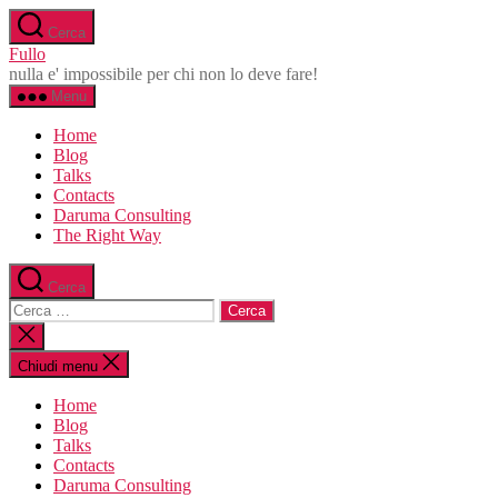
Salta
Cerca
al
Fullo
contenuto
nulla e' impossibile per chi non lo deve fare!
Menu
Home
Blog
Talks
Contacts
Daruma Consulting
The Right Way
Cerca
Cerca:
Chiudi
la
ricerca
Chiudi menu
Home
Blog
Talks
Contacts
Daruma Consulting