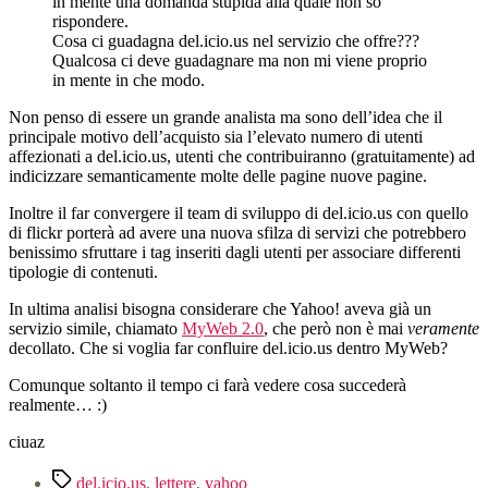
in mente una domanda stupida alla quale non so
rispondere.
Cosa ci guadagna del.icio.us nel servizio che offre???
Qualcosa ci deve guadagnare ma non mi viene proprio
in mente in che modo.
Non penso di essere un grande analista ma sono dell’idea che il
principale motivo dell’acquisto sia l’elevato numero di utenti
affezionati a del.icio.us, utenti che contribuiranno (gratuitamente) ad
indicizzare semanticamente molte delle pagine nuove pagine.
Inoltre il far convergere il team di sviluppo di del.icio.us con quello
di flickr porterà ad avere una nuova sfilza di servizi che potrebbero
benissimo sfruttare i tag inseriti dagli utenti per associare differenti
tipologie di contenuti.
In ultima analisi bisogna considerare che Yahoo! aveva già un
servizio simile, chiamato
MyWeb 2.0
, che però non è mai
veramente
decollato. Che si voglia far confluire del.icio.us dentro MyWeb?
Comunque soltanto il tempo ci farà vedere cosa succederà
realmente… :)
ciuaz
Tag
del.icio.us
,
lettere
,
yahoo