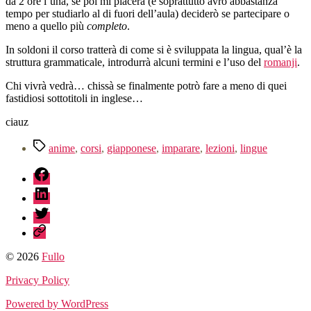
da 2 ore l’una, se poi mi piacerà (e soprattutto avrò abbastanza
tempo per studiarlo al di fuori dell’aula) deciderò se partecipare o
meno a quello più
completo
.
In soldoni il corso tratterà di come si è sviluppata la lingua, qual’è la
struttura grammaticale, introdurrà alcuni termini e l’uso del
romanji
.
Chi vivrà vedrà… chissà se finalmente potrò fare a meno di quei
fastidiosi sottotitoli in inglese…
ciauz
Tag
anime
,
corsi
,
giapponese
,
imparare
,
lezioni
,
lingue
fb
linkedin
twitter
sessionize
© 2026
Fullo
Privacy Policy
Powered by WordPress