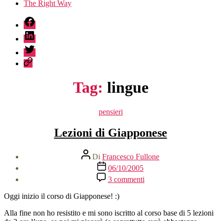
The Right Way
fb
linkedin
twitter
sessionize
Tag:
lingue
Categorie
pensieri
Lezioni di Giapponese
Autore
Di
Francesco Fullone
articolo
Data
06/10/2005
dell'articolo
su
3 commenti
Lezioni
di
Oggi inizio il corso di Giapponese! :)
Giapponese
Alla fine non ho resistito e mi sono iscritto al corso base di 5 lezioni