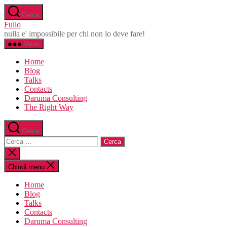
Salta
Cerca
al
Fullo
contenuto
nulla e' impossibile per chi non lo deve fare!
Menu
Home
Blog
Talks
Contacts
Daruma Consulting
The Right Way
Cerca
Cerca:
Chiudi
la
ricerca
Chiudi menu
Home
Blog
Talks
Contacts
Daruma Consulting