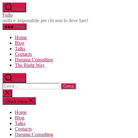
Salta
Cerca
al
Fullo
contenuto
nulla e' impossibile per chi non lo deve fare!
Menu
Home
Blog
Talks
Contacts
Daruma Consulting
The Right Way
Cerca
Cerca:
Chiudi
la
ricerca
Chiudi menu
Home
Blog
Talks
Contacts
Daruma Consulting