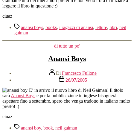
Gaiman è uno dei miei autori preferiti e non vedo l’ora di iniziare a
leggere il libro in questione :)
ciuaz
Tag
anansi boys
,
books
,
i ragazzi di anansi
,
letture
,
libri
,
neil
gaiman
Categorie
di tutto un po'
Anansi Boys
Autore
Di
Francesco Fullone
articolo
Data
26/07/2005
dell'articolo
E’ in arrivo il nuovo libro di Neil Gaiman! Il titolo
sarà
Anansi Boys
e per la pubblicazione in inglese bisognerà
aspettare fino a settembre, spero che venga tradotto in italiano molto
presto! :)
ciuaz
Tag
anansi boy
,
book
,
neil gaiman