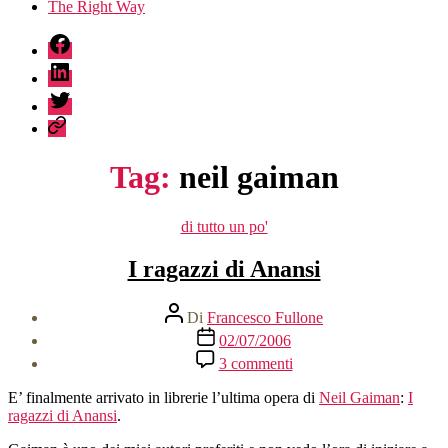
The Right Way
fb
linkedin
twitter
sessionize
Tag:
neil gaiman
Categorie
di tutto un po'
I ragazzi di Anansi
Autore
Di
Francesco Fullone
articolo
Data
02/07/2006
dell'articolo
su
3 commenti
I
ragazzi
E’ finalmente arrivato in librerie l’ultima opera di
Neil Gaiman
:
I
di
ragazzi di Anansi
.
Anansi