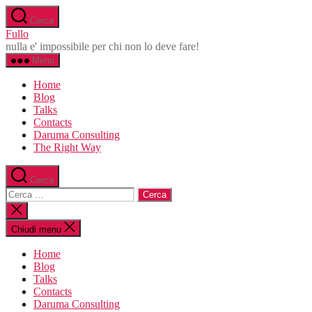
Salta
Cerca
al
Fullo
contenuto
nulla e' impossibile per chi non lo deve fare!
Menu
Home
Blog
Talks
Contacts
Daruma Consulting
The Right Way
Cerca
Cerca:
Chiudi
la
ricerca
Chiudi menu
Home
Blog
Talks
Contacts
Daruma Consulting