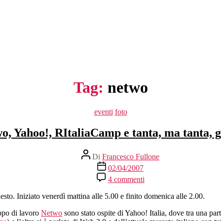
Tag:
netwo
Categorie
eventi
foto
o, Yahoo!, RItaliaCamp e tanta, ma tanta, g
Autore
Di
Francesco Fullone
articolo
Data
02/04/2007
dell'articolo
su
4 commenti
Netwo,
Yahoo!,
o. Iniziato venerdì mattina alle 5.00 e finito domenica alle 2.00.
RItaliaCamp
e
ppo di lavoro
Netwo
sono stato ospite di Yahoo! Italia, dove tra una par
tanta,