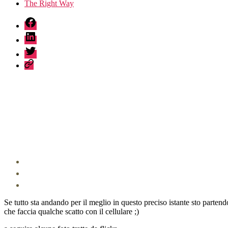
The Right Way
fb
linkedin
twitter
sessionize
Se tutto sta andando per il meglio in questo preciso istante sto parten
che faccia qualche scatto con il cellulare ;)