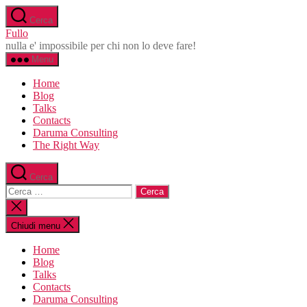
Salta
Cerca
al
Fullo
contenuto
nulla e' impossibile per chi non lo deve fare!
Menu
Home
Blog
Talks
Contacts
Daruma Consulting
The Right Way
Cerca
Cerca:
Chiudi
la
ricerca
Chiudi menu
Home
Blog
Talks
Contacts
Daruma Consulting