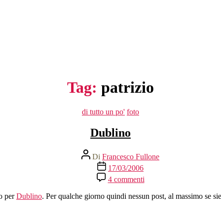
Tag:
patrizio
Categorie
di tutto un po'
foto
Dublino
Autore
Di
Francesco Fullone
articolo
Data
17/03/2006
dell'articolo
su
4 commenti
Dublino
do per
Dublino
. Per qualche giorno quindi nessun post, al massimo se siet