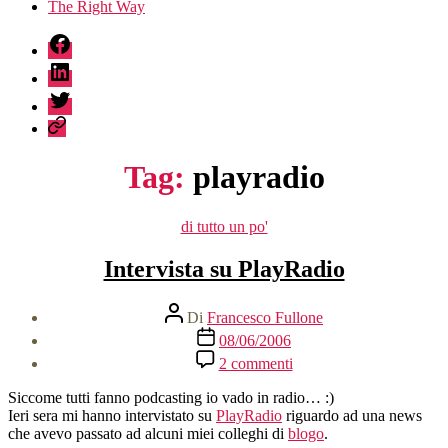
The Right Way
fb
linkedin
twitter
sessionize
Tag:
playradio
Categorie
di tutto un po'
Intervista su PlayRadio
Autore
Di
Francesco Fullone
articolo
Data
08/06/2006
dell'articolo
su
2 commenti
Intervista
su
Siccome tutti fanno podcasting io vado in radio… :)
PlayRadio
Ieri sera mi hanno intervistato su
PlayRadio
riguardo ad una news
che avevo passato ad alcuni miei colleghi di
blogo
.