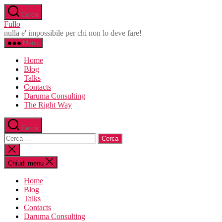
Salta
Cerca
al
Fullo
contenuto
nulla e' impossibile per chi non lo deve fare!
Menu
Home
Blog
Talks
Contacts
Daruma Consulting
The Right Way
Cerca
Cerca:
Chiudi
la
ricerca
Chiudi menu
Home
Blog
Talks
Contacts
Daruma Consulting