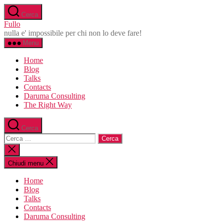
Salta
Cerca
al
Fullo
contenuto
nulla e' impossibile per chi non lo deve fare!
Menu
Home
Blog
Talks
Contacts
Daruma Consulting
The Right Way
Cerca
Cerca:
Chiudi
la
ricerca
Chiudi menu
Home
Blog
Talks
Contacts
Daruma Consulting