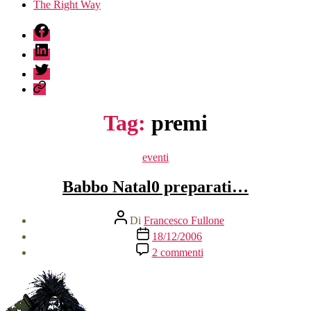
The Right Way
fb
linkedin
twitter
sessionize
Tag:
premi
Categorie
eventi
Babbo Natal0 preparati…
Autore
Di
Francesco Fullone
articolo
Data
18/12/2006
dell'articolo
su
2 commenti
Babbo
Natal0
preparati…