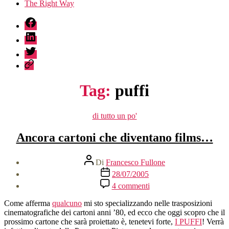
The Right Way
fb
linkedin
twitter
sessionize
Tag:
puffi
Categorie
di tutto un po'
Ancora cartoni che diventano films…
Autore
Di
Francesco Fullone
articolo
Data
28/07/2005
dell'articolo
su
4 commenti
Ancora
cartoni
Come afferma
qualcuno
mi sto specializzando nelle trasposizioni
che
cinematografiche dei cartoni anni ’80, ed ecco che oggi scopro che il
diventano
prossimo cartone che sarà proiettato è, tenetevi forte,
I PUFFI
! Verrà
films…