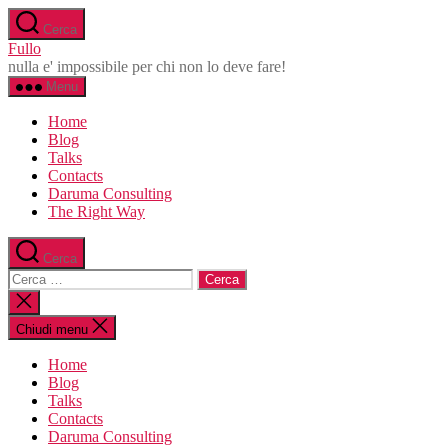
Salta
Cerca
al
Fullo
contenuto
nulla e' impossibile per chi non lo deve fare!
Menu
Home
Blog
Talks
Contacts
Daruma Consulting
The Right Way
Cerca
Cerca:
Chiudi
la
ricerca
Chiudi menu
Home
Blog
Talks
Contacts
Daruma Consulting