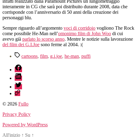
infatti realizzato dalla Paramount Pictures un lungometraggio
interamente in CG che sarà poi distribuito durante 2008, data che
corrisponde con l’anniversario di 50 anni della creazione dei
personaggi blu.
Sempre riguardo all’argomento
voci di corridoio
vogliono The Rock
come possibile He-Man nell’
omonimo film di John Woo
di cui
avevo già
parlato lo scorso anno
. Mentre le notizie sulla lavorazione
del film dei G.I.Joe
sono ferme al 2004. :(
Tag
cartoons
,
film
,
g.i.joe
,
he-man
,
puffi
fb
linkedin
twitter
sessionize
© 2026
Fullo
Privacy Policy
Powered by WordPress
All'inizio
↑
Su
↑