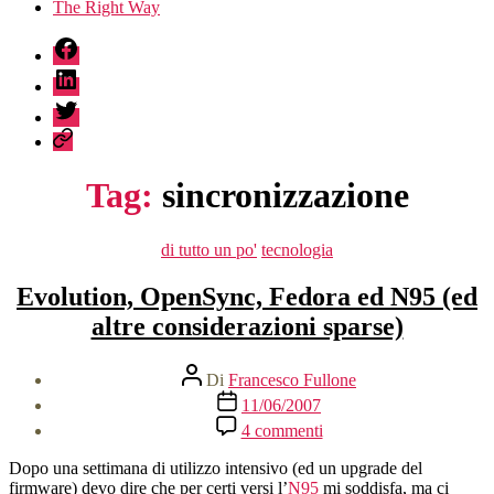
The Right Way
fb
linkedin
twitter
sessionize
Tag:
sincronizzazione
Categorie
di tutto un po'
tecnologia
Evolution, OpenSync, Fedora ed N95 (ed
altre considerazioni sparse)
Autore
Di
Francesco Fullone
articolo
Data
11/06/2007
dell'articolo
su
4 commenti
Evolution,
OpenSync,
Dopo una settimana di utilizzo intensivo (ed un upgrade del
Fedora
firmware) devo dire che per certi versi l’
N95
mi soddisfa, ma ci