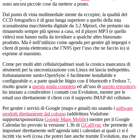
ed
sono ancora piccole cose da mettere a posto.
N95
(ed
Dal punto di vista multimediale niente da eccepire, la qualità del
altre
CCD fotografico è di gran lunga superiore a quello della mia
considerazioni
scassatissima macchinetta digitale da 3.2 Mpixel, che pertanto sta
sparse)
rimanendo sempre più spesso a casa, ed il player MP3 (e quello
video) non hanno nulla da invidiare a qualche altro blasonato
prodotto. Ma è nell’utilizzo come agenda per gestire gli impegni e
client di posta elettronica che l’N95 (per l’uso che ne faccio io) si
esprime al massimo.
Come per molti altri cellulari/palmari usati la cronica mancanza di
strumenti per la sincronizzazione con Linux mi lascia indispettito,
fortunatamente
santo
-OpenSync è facilmente installabile e
configurabile e, a parte qualche litigio con il bluetooth e Fedora 7,
risolto grazie a
questa guida completa
ed all’uso di
questo repository
,
ho iniziato a condividere i contatti con Evolution, mentre per le
email uso direttamente il client con il supporto IMAP del cellulare.
Per gestire i servizi di Google (maps e gmail) sto usando i
software
prodotti direttamente dal colosso
(addirittura Vodafone
supporta/sponsorizza
Google Maps Mobile
) mentre per il Google
Calendar ho provato la versione 1.3b di
GCalSync
che permette di
importare direttamente nell’agenda tutti i calendari ai quali ci si è
iscritti via web (cosa che potrei fare anche tramite Evolution, ma che