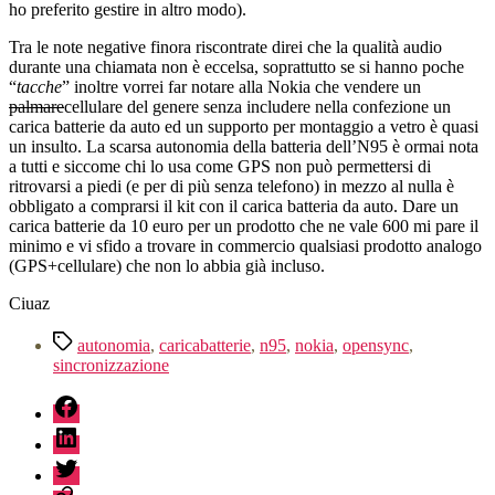
ho preferito gestire in altro modo).
Tra le note negative finora riscontrate direi che la qualità audio
durante una chiamata non è eccelsa, soprattutto se si hanno poche
“
tacche
” inoltre vorrei far notare alla Nokia che vendere un
palmare
cellulare del genere senza includere nella confezione un
carica batterie da auto ed un supporto per montaggio a vetro è quasi
un insulto. La scarsa autonomia della batteria dell’N95 è ormai nota
a tutti e siccome chi lo usa come GPS non può permettersi di
ritrovarsi a piedi (e per di più senza telefono) in mezzo al nulla è
obbligato a comprarsi il kit con il carica batteria da auto. Dare un
carica batterie da 10 euro per un prodotto che ne vale 600 mi pare il
minimo e vi sfido a trovare in commercio qualsiasi prodotto analogo
(GPS+cellulare) che non lo abbia già incluso.
Ciuaz
Tag
autonomia
,
caricabatterie
,
n95
,
nokia
,
opensync
,
sincronizzazione
fb
linkedin
twitter
sessionize