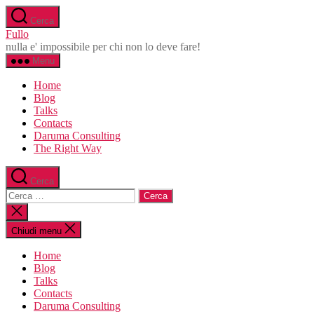
Salta
Cerca
al
Fullo
contenuto
nulla e' impossibile per chi non lo deve fare!
Menu
Home
Blog
Talks
Contacts
Daruma Consulting
The Right Way
Cerca
Cerca:
Chiudi
la
ricerca
Chiudi menu
Home
Blog
Talks
Contacts
Daruma Consulting