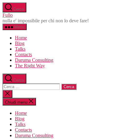
Salta
Cerca
al
Fullo
contenuto
nulla e' impossibile per chi non lo deve fare!
Menu
Home
Blog
Talks
Contacts
Daruma Consulting
The Right Way
Cerca
Cerca:
Chiudi
la
ricerca
Chiudi menu
Home
Blog
Talks
Contacts
Daruma Consulting