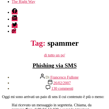
The Right Way
fb
linkedin
twitter
sessionize
Tag:
spammer
Categorie
di tutto un po'
Phishing via SMS
Autore
Di
Francesco Fullone
articolo
Data
26/02/2007
dell'articolo
su
130 commenti
Phishing
via
Oggi mi sono arrivati un paio di sms il cui contenuto è più o meno:
SMS
Hai ricevuto un messaggio in segreteria. Chiama, da