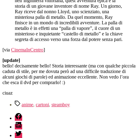
nell’Inghilterra vittoriana, quest’avventura epica è la
storia di un giovane inventore di nome Ray. Un giorno,
Ray riceve dal nonno Lloyd, uno scienziato, una
misteriosa palla di metallo. Da quel momento, Ray
finisce in un mondo di incredibili avventure. La palla di
metallo è in effetti una “palla di vapore”, il cuore di un
misterioso e inquietante “castello di metallo” e la chiave
segreta di accesso verso una forza dal potere senza pari.
[via
CinemaInCentro
]
[update]
bello! decisamente bello! Storia interessante (ma con qualche piccola
caduta di stile, per me dovuta però ad una difficile traduzione di
alcuni giochi di parole) ed animazione eccellente. Non vedo l’ora
che esca il dvd per comprarlo! :)
ciuaz
Tag
anime
,
cartoni
,
steamboy
fb
linkedin
twitter