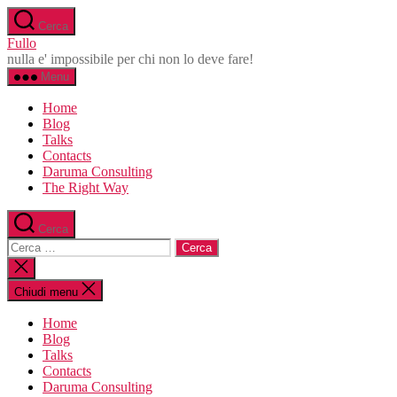
Salta
Cerca
al
Fullo
contenuto
nulla e' impossibile per chi non lo deve fare!
Menu
Home
Blog
Talks
Contacts
Daruma Consulting
The Right Way
Cerca
Cerca:
Chiudi
la
ricerca
Chiudi menu
Home
Blog
Talks
Contacts
Daruma Consulting