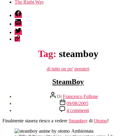
The Right Way
fb
linkedin
twitter
sessionize
Tag:
steamboy
Categorie
di tutto un po'
pensieri
SteamBoy
Autore
Di
Francesco Fullone
articolo
Data
09/08/2005
dell'articolo
su
4 commenti
SteamBoy
Finalmente stasera riesco a vedere
Steamboy
di
Otomo
!
Ambientata