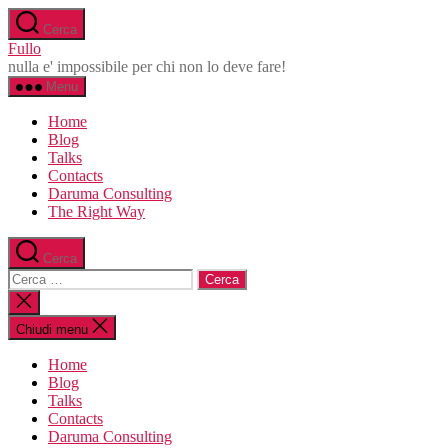
Salta
Cerca
al
Fullo
contenuto
nulla e' impossibile per chi non lo deve fare!
Menu
Home
Blog
Talks
Contacts
Daruma Consulting
The Right Way
Cerca
Cerca:
Chiudi
la
ricerca
Chiudi menu
Home
Blog
Talks
Contacts
Daruma Consulting