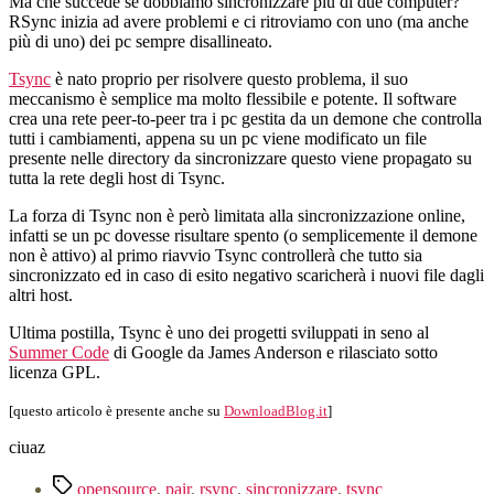
Ma che succede se dobbiamo sincronizzare più di due computer?
RSync inizia ad avere problemi e ci ritroviamo con uno (ma anche
più di uno) dei pc sempre disallineato.
Tsync
è nato proprio per risolvere questo problema, il suo
meccanismo è semplice ma molto flessibile e potente. Il software
crea una rete peer-to-peer tra i pc gestita da un demone che controlla
tutti i cambiamenti, appena su un pc viene modificato un file
presente nelle directory da sincronizzare questo viene propagato su
tutta la rete degli host di Tsync.
La forza di Tsync non è però limitata alla sincronizzazione online,
infatti se un pc dovesse risultare spento (o semplicemente il demone
non è attivo) al primo riavvio Tsync controllerà che tutto sia
sincronizzato ed in caso di esito negativo scaricherà i nuovi file dagli
altri host.
Ultima postilla, Tsync è uno dei progetti sviluppati in seno al
Summer Code
di Google da James Anderson e rilasciato sotto
licenza GPL.
[questo articolo è presente anche su
DownloadBlog.it
]
ciuaz
Tag
opensource
,
pair
,
rsync
,
sincronizzare
,
tsync