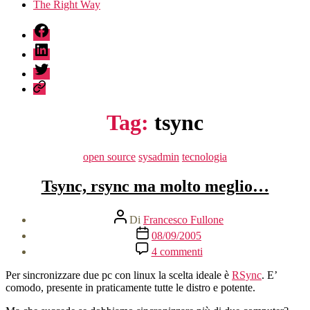
The Right Way
fb
linkedin
twitter
sessionize
Tag:
tsync
Categorie
open source
sysadmin
tecnologia
Tsync, rsync ma molto meglio…
Autore
Di
Francesco Fullone
articolo
Data
08/09/2005
dell'articolo
su
4 commenti
Tsync,
rsync
Per sincronizzare due pc con linux la scelta ideale è
RSync
. E’
ma
comodo, presente in praticamente tutte le distro e potente.
molto
meglio…