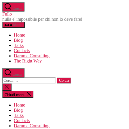
Salta
Cerca
al
Fullo
contenuto
nulla e' impossibile per chi non lo deve fare!
Menu
Home
Blog
Talks
Contacts
Daruma Consulting
The Right Way
Cerca
Cerca:
Chiudi
la
ricerca
Chiudi menu
Home
Blog
Talks
Contacts
Daruma Consulting