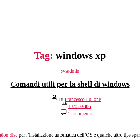
Tag:
windows xp
Categorie
sysadmin
Comandi utili per la shell di windows
Autore
Di
Francesco Fullone
articolo
Data
13/02/2006
dell'articolo
su
1 commento
Comandi
utili
per
la
ation disc
per l’installazione automatica dell’OS e qualche altro tips spar
shell