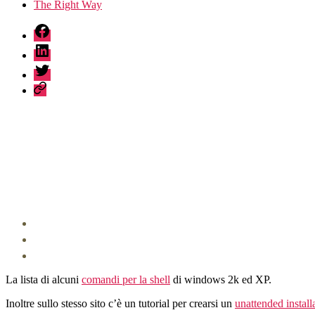
The Right Way
fb
linkedin
twitter
sessionize
La lista di alcuni
comandi per la shell
di windows 2k ed XP.
Inoltre sullo stesso sito c’è un tutorial per crearsi un
unattended install