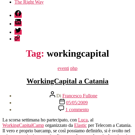
The Right Way
fb
linkedin
twitter
sessionize
Tag:
workingcapital
Categorie
eventi
php
WorkingCapital a Catania
Autore
Di
Francesco Fullone
articolo
Data
05/05/2009
dell'articolo
su
1 commento
WorkingCapital
a
La scorsa settimana ho partecipato, con
Luca
, al
Catania
WorkingCapitalCamp
organizzato da
Elastic
per Telecom a Catania.
Il vero e proprio barcamp, se così possiamo definirlo, si è svolto nel