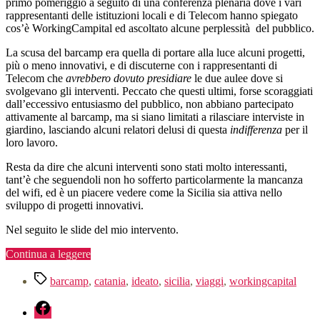
primo pomeriggio a seguito di una conferenza plenaria dove i vari
rappresentanti delle istituzioni locali e di Telecom hanno spiegato
cos’è WorkingCampital ed ascoltato alcune perplessità del pubblico.
La scusa del barcamp era quella di portare alla luce alcuni progetti,
più o meno innovativi, e di discuterne con i rappresentanti di
Telecom che
avrebbero dovuto presidiare
le due aulee dove si
svolgevano gli interventi. Peccato che questi ultimi, forse scoraggiati
dall’eccessivo entusiasmo del pubblico, non abbiano partecipato
attivamente al barcamp, ma si siano limitati a rilasciare interviste in
giardino, lasciando alcuni relatori delusi di questa
indifferenza
per il
loro lavoro.
Resta da dire che alcuni interventi sono stati molto interessanti,
tant’è che seguendoli non ho sofferto particolarmente la mancanza
del wifi, ed è un piacere vedere come la Sicilia sia attiva nello
sviluppo di progetti innovativi.
Nel seguito le slide del mio intervento.
“WorkingCapital
Continua a leggere
a
Tag
Catania”
barcamp
,
catania
,
ideato
,
sicilia
,
viaggi
,
workingcapital
fb