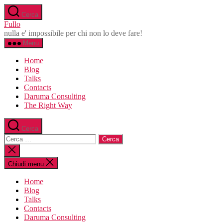
Salta
Cerca
al
Fullo
contenuto
nulla e' impossibile per chi non lo deve fare!
Menu
Home
Blog
Talks
Contacts
Daruma Consulting
The Right Way
Cerca
Cerca:
Chiudi
la
ricerca
Chiudi menu
Home
Blog
Talks
Contacts
Daruma Consulting