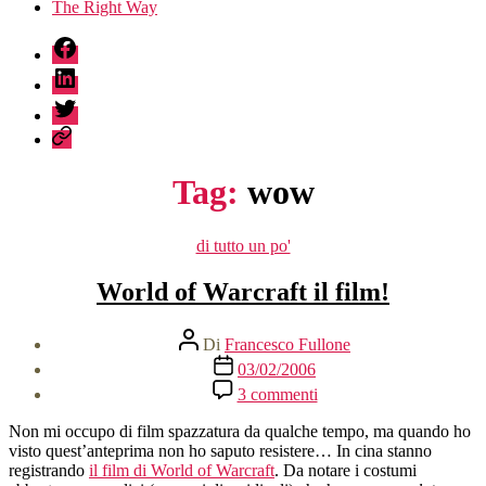
The Right Way
fb
linkedin
twitter
sessionize
Tag:
wow
Categorie
di tutto un po'
World of Warcraft il film!
Autore
Di
Francesco Fullone
articolo
Data
03/02/2006
dell'articolo
su
3 commenti
World
of
Non mi occupo di film spazzatura da qualche tempo, ma quando ho
Warcraft
visto quest’anteprima non ho saputo resistere… In cina stanno
il
registrando
il film di World of Warcraft
. Da notare i costumi
film!