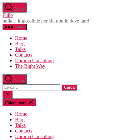
Salta
Cerca
al
Fullo
contenuto
nulla e' impossibile per chi non lo deve fare!
Menu
Home
Blog
Talks
Contacts
Daruma Consulting
The Right Way
Cerca
Cerca:
Chiudi
la
ricerca
Chiudi menu
Home
Blog
Talks
Contacts
Daruma Consulting