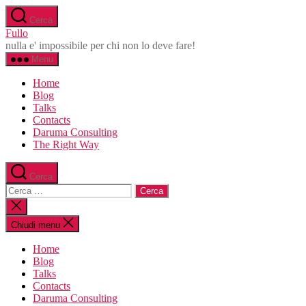
Salta
Cerca
al
Fullo
contenuto
nulla e' impossibile per chi non lo deve fare!
Menu
Home
Blog
Talks
Contacts
Daruma Consulting
The Right Way
Cerca
Cerca:
Chiudi
la
ricerca
Chiudi menu
Home
Blog
Talks
Contacts
Daruma Consulting