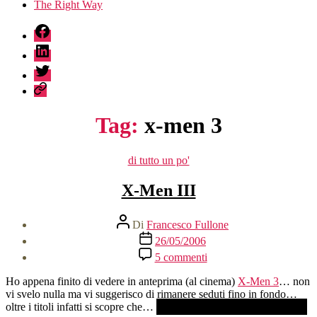
The Right Way
fb
linkedin
twitter
sessionize
Tag:
x-men 3
Categorie
di tutto un po'
X-Men III
Autore
Di
Francesco Fullone
articolo
Data
26/05/2006
dell'articolo
su
5 commenti
X-
Men
Ho appena finito di vedere in anteprima (al cinema)
X-Men 3
… non
III
vi svelo nulla ma vi suggerisco di rimanere seduti fino in fondo…
oltre i titoli infatti si scopre che…
paura eh? non ve lo dico mica! ;)