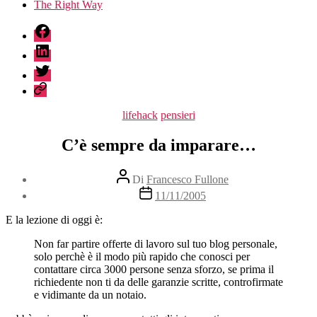
The Right Way
fb
linkedin
twitter
sessionize
Categorie
lifehack
pensieri
C’è sempre da imparare…
Autore
Di
Francesco Fullone
articolo
Data
11/11/2005
dell'articolo
E la lezione di oggi è:
Non far partire offerte di lavoro sul tuo blog personale,
solo perchè è il modo più rapido che conosci per
contattare circa 3000 persone senza sforzo, se prima il
richiedente non ti da delle garanzie scritte, controfirmate
e vidimante da un notaio.