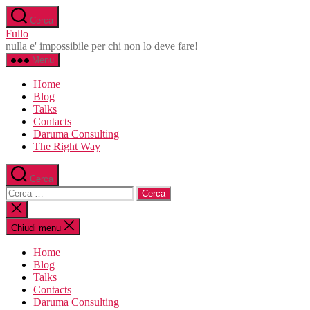
Salta
Cerca
al
Fullo
contenuto
nulla e' impossibile per chi non lo deve fare!
Menu
Home
Blog
Talks
Contacts
Daruma Consulting
The Right Way
Cerca
Cerca:
Chiudi
la
ricerca
Chiudi menu
Home
Blog
Talks
Contacts
Daruma Consulting