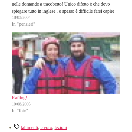
nelle domande a tracobetto! Unico difetto è che devo
spiegare tutto in inglese.. e spesso è difficile farsi capire
18/03/2004
(soprattutto per via…
In "pensieri"
Rafting!
10/08/2005
In "foto"
Tag
fallimenti
,
lavoro
,
lezioni