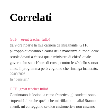
Correlati
GTF – great teacher fullo!
tra 9 ore riparte la mia carriera da insegnante. GTF.
putroppo quest'anno a causa della mancanza di fondi delle
scuole dovuti a chissà quale ministero di chissà quale
governo ho solo 10 ore di corso, contro le 40 dello scorso
anno. Il programma però vogliono che rimanga inalterato.
29/09/2003
Vorrà dire…
In "pensieri"
GTF! great teacher fullo!
Continuano le lezioni a ritmo frenetico, gli studenti sono
stupendi! altro che quelli che mi rifilano in italia! Stanno
attenti, mi correggono se dico castronerie e non cascano