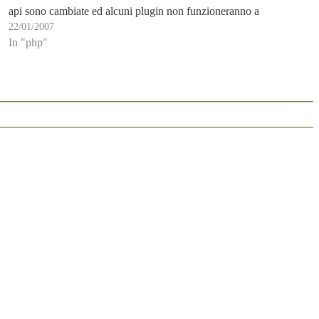
api sono cambiate ed alcuni plugin non funzioneranno a
22/01/2007
dovere…
In "php"