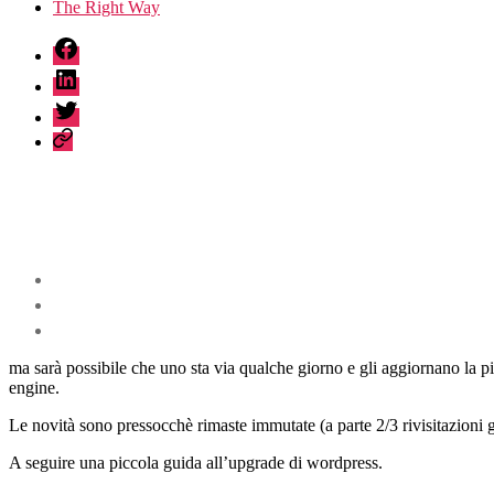
The Right Way
fb
linkedin
twitter
sessionize
ma sarà possibile che uno sta via qualche giorno e gli aggiornano la 
engine.
Le novità sono pressocchè rimaste immutate (a parte 2/3 rivisitazioni 
A seguire una piccola guida all’upgrade di wordpress.