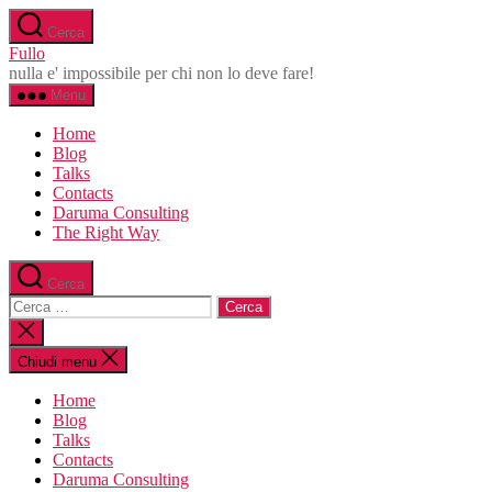
Salta
Cerca
al
Fullo
contenuto
nulla e' impossibile per chi non lo deve fare!
Menu
Home
Blog
Talks
Contacts
Daruma Consulting
The Right Way
Cerca
Cerca:
Chiudi
la
ricerca
Chiudi menu
Home
Blog
Talks
Contacts
Daruma Consulting