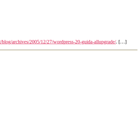
t/blog/archives/2005/12/27/wordpress-20-guida-allupgrade/
. […]