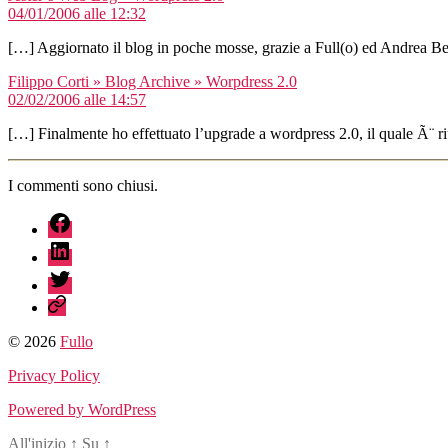
04/01/2006 alle 12:32
[…] Aggiornato il blog in poche mosse, grazie a Full(o) ed Andrea B
dice:
Filippo Corti » Blog Archive » Worpdress 2.0
02/02/2006 alle 14:57
[…] Finalmente ho effettuato l’upgrade a wordpress 2.0, il quale Ã¨ ri
I commenti sono chiusi.
fb
linkedin
twitter
sessionize
© 2026
Fullo
Privacy Policy
Powered by WordPress
All'inizio
↑
Su
↑