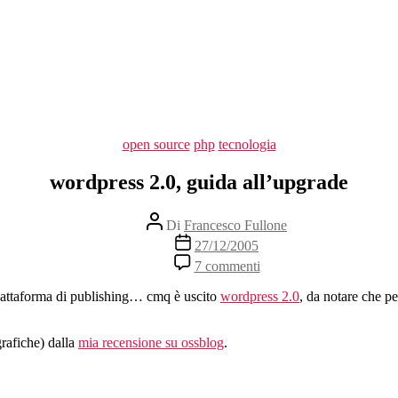
Categorie
open source
php
tecnologia
wordpress 2.0, guida all’upgrade
Autore
Di
Francesco Fullone
articolo
Data
27/12/2005
dell'articolo
su
7 commenti
wordpress
2.0,
piattaforma di publishing… cmq è uscito
wordpress 2.0
, da notare che pe
guida
all’upgrade
grafiche) dalla
mia recensione su ossblog
.