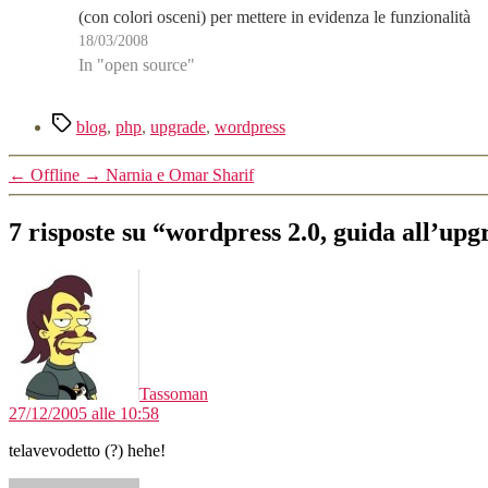
(con colori osceni) per mettere in evidenza le funzionalità
18/03/2008
più usate dai blogger…
In "open source"
Tag
blog
,
php
,
upgrade
,
wordpress
←
Offline
→
Narnia e Omar Sharif
7 risposte su “wordpress 2.0, guida all’up
dice:
Tassoman
27/12/2005 alle 10:58
telavevodetto (?) hehe!
dice: