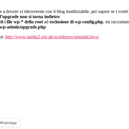
e a dovere vi ritrovereste con il blog inutilizzabile, per sapere se i vos
 l’upgrade non si torna indietro
tti i file wp-* della root
ad
esclusione di wp-config.php
, mi raccoma
/wp-admin/upgrade.php
ui:
http://www.tamba2.org.uk/wordpress/upgrade2two/
WhatsApp