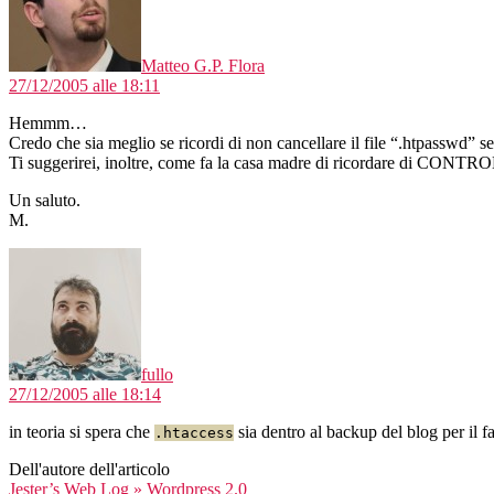
Matteo G.P. Flora
27/12/2005 alle 18:11
Hemmm…
Credo che sia meglio se ricordi di non cancellare il file “.htpasswd” s
Ti suggerirei, inoltre, come fa la casa madre di ricordare di CONTR
Un saluto.
M.
dice:
fullo
27/12/2005 alle 18:14
in teoria si spera che
sia dentro al backup del blog per il fa
.htaccess
Dell'autore dell'articolo
dice:
Jester’s Web Log » Wordpress 2.0