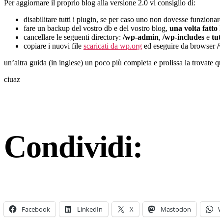
Per aggiornare il proprio blog alla versione 2.0 vi consiglio di:
disabilitare tutti i plugin, se per caso uno non dovesse funzionar
fare un backup del vostro db e del vostro blog,
una volta fatto
cancellare le seguenti directory:
/wp-admin
,
/wp-includes
e
tu
copiare i nuovi file
scaricati da wp.org
ed eseguire da browser
un’altra guida (in inglese) un poco più completa e prolissa la trovate q
ciuaz
Condividi:
Facebook
LinkedIn
X
Mastodon