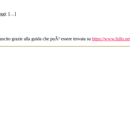
eggi. […]
uscito grazie alla guida che puÃ² essere trovata su
https://www.fullo.ne