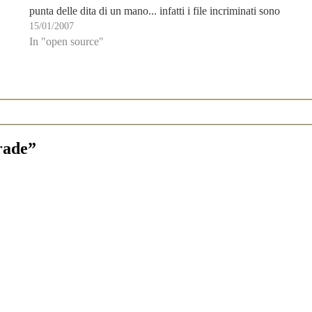
punta delle dita di un mano... infatti i file incriminati sono
15/01/2007
solo 6 (ok, due mani...). Ah già,…
In "open source"
grade”