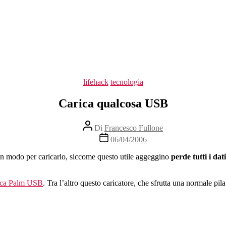
Categorie
lifehack
tecnologia
Carica qualcosa USB
Autore
Di
Francesco Fullone
articolo
Data
06/04/2006
dell'articolo
un modo per caricarlo, siccome questo utile aggeggino
perde tutti i dati
rica Palm USB
. Tra l’altro questo caricatore, che sfrutta una normale pi