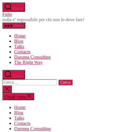
Salta
Cerca
al
Fullo
contenuto
nulla e' impossibile per chi non lo deve fare!
Menu
Home
Blog
Talks
Contacts
Daruma Consulting
The Right Way
Cerca
Cerca:
Chiudi
la
ricerca
Chiudi menu
Home
Blog
Talks
Contacts
Daruma Consulting