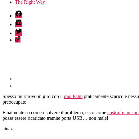
The Right Way
fb
linkedin
twitter
sessionize
Spesso mi ritrovo in giro con il
mio Palm
praticamente scarico e ness
preoccupato.
Finalmente so come risolvere il problema, ecco come
costruire un ca
possa essere ricaricato tramite porta USB… non male!
ciuaz