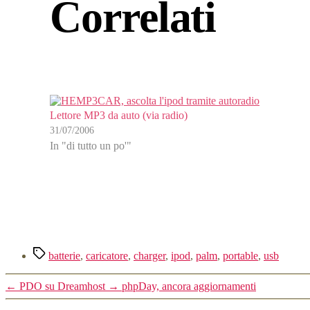
Correlati
Lettore MP3 da auto (via radio)
31/07/2006
In "di tutto un po'"
Tag
batterie
,
caricatore
,
charger
,
ipod
,
palm
,
portable
,
usb
←
PDO su Dreamhost
→
phpDay, ancora aggiornamenti