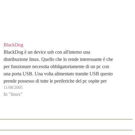
BlackDog
BlackDog è un device usb con all'interno una
distribuzione linux. Quello che lo rende interessante è che
per funzionare necessita obbligatoriamente di un pc con
una porta USB. Una volta alimentato tramite USB questo
prende possesso di tutte le periferiche del pc ospite per
11/08/2005
aprire la sua sessione di lavoro,…
In "linux"