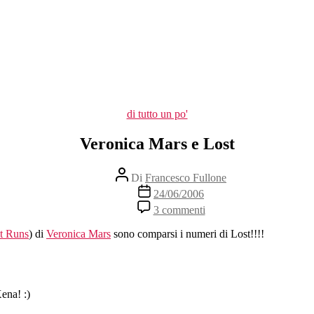
Categorie
di tutto un po'
Veronica Mars e Lost
Autore
Di
Francesco Fullone
articolo
Data
24/06/2006
dell'articolo
su
3 commenti
Veronica
Mars
t Runs
) di
Veronica Mars
sono comparsi i numeri di Lost!!!!
e
Lost
ena! :)