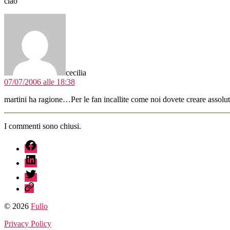
ciao
dice:
cecilia
07/07/2006 alle 18:38
martini ha ragione…Per le fan incallite come noi dovete creare assol
I commenti sono chiusi.
fb
linkedin
twitter
sessionize
© 2026
Fullo
Privacy Policy