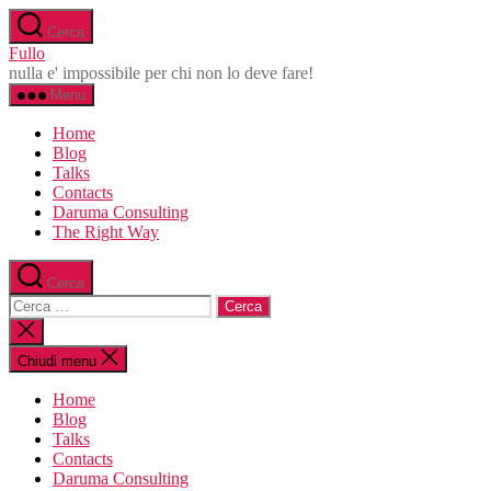
Salta
Cerca
al
Fullo
contenuto
nulla e' impossibile per chi non lo deve fare!
Menu
Home
Blog
Talks
Contacts
Daruma Consulting
The Right Way
Cerca
Cerca:
Chiudi
la
ricerca
Chiudi menu
Home
Blog
Talks
Contacts
Daruma Consulting