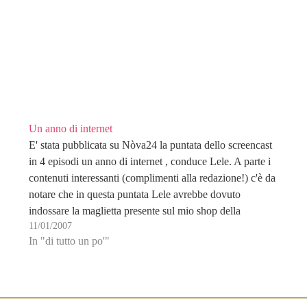
Un anno di internet
E' stata pubblicata su Nòva24 la puntata dello screencast
in 4 episodi un anno di internet , conduce Lele. A parte i
contenuti interessanti (complimenti alla redazione!) c'è da
notare che in questa puntata Lele avrebbe dovuto
indossare la maglietta presente sul mio shop della
11/01/2007
BlogBabel. Peccato che SpreadShop dopo…
In "di tutto un po'"