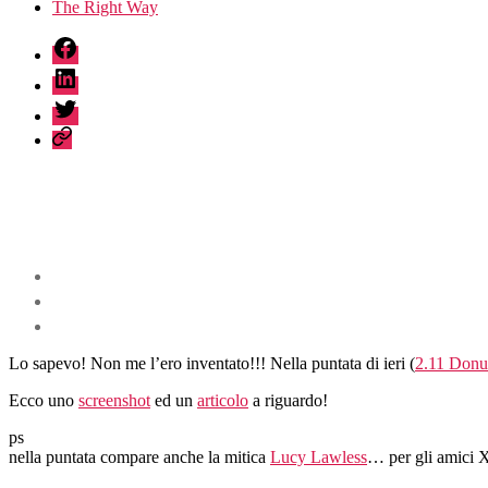
The Right Way
fb
linkedin
twitter
sessionize
Lo sapevo! Non me l’ero inventato!!! Nella puntata di ieri (
2.11 Donu
Ecco uno
screenshot
ed un
articolo
a riguardo!
ps
nella puntata compare anche la mitica
Lucy Lawless
… per gli amici X