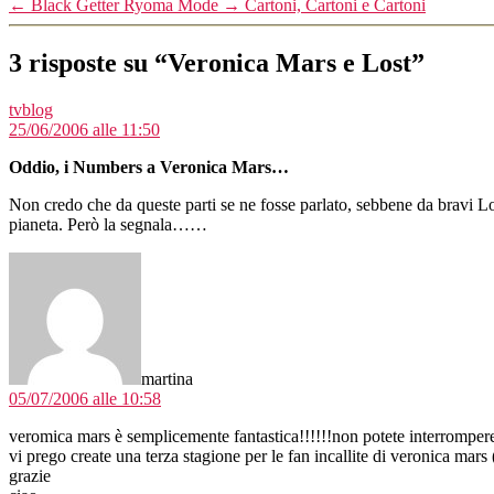
←
Black Getter Ryoma Mode
→
Cartoni, Cartoni e Cartoni
3 risposte su “Veronica Mars e Lost”
dice:
tvblog
25/06/2006 alle 11:50
Oddio, i Numbers a Veronica Mars…
Non credo che da queste parti se ne fosse parlato, sebbene da bravi Lo
pianeta. Però la segnala……
dice:
martina
05/07/2006 alle 10:58
veromica mars è semplicemente fantastica!!!!!!non potete interrompere 
vi prego create una terza stagione per le fan incallite di veronica mars
grazie