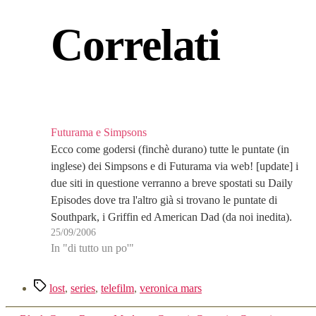
Correlati
Futurama e Simpsons
Ecco come godersi (finchè durano) tutte le puntate (in
inglese) dei Simpsons e di Futurama via web! [update] i
due siti in questione verranno a breve spostati su Daily
Episodes dove tra l'altro già si trovano le puntate di
Southpark, i Griffin ed American Dad (da noi inedita).
25/09/2006
ciuaz
In "di tutto un po'"
Tag
lost
,
series
,
telefilm
,
veronica mars