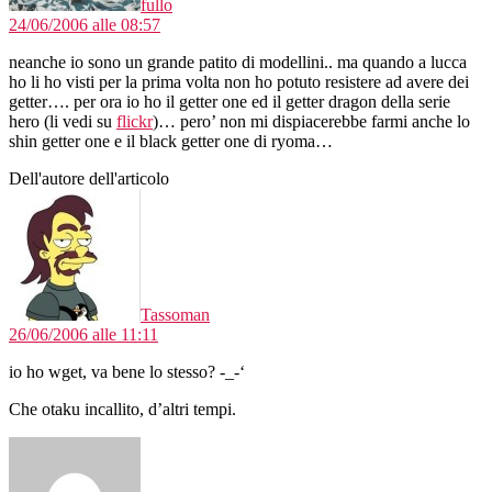
fullo
24/06/2006 alle 08:57
neanche io sono un grande patito di modellini.. ma quando a lucca
ho li ho visti per la prima volta non ho potuto resistere ad avere dei
getter…. per ora io ho il getter one ed il getter dragon della serie
hero (li vedi su
flickr
)… pero’ non mi dispiacerebbe farmi anche lo
shin getter one e il black getter one di ryoma…
Dell'autore dell'articolo
dice:
Tassoman
26/06/2006 alle 11:11
io ho wget, va bene lo stesso? -_-‘
Che otaku incallito, d’altri tempi.
dice: