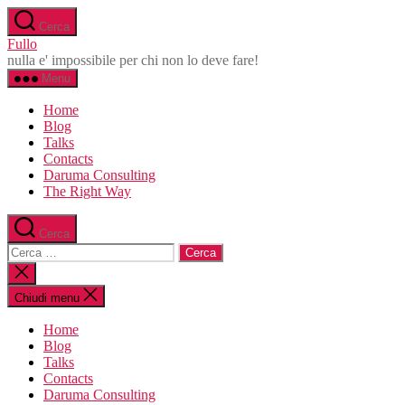
Salta
Cerca
al
Fullo
contenuto
nulla e' impossibile per chi non lo deve fare!
Menu
Home
Blog
Talks
Contacts
Daruma Consulting
The Right Way
Cerca
Cerca:
Chiudi
la
ricerca
Chiudi menu
Home
Blog
Talks
Contacts
Daruma Consulting