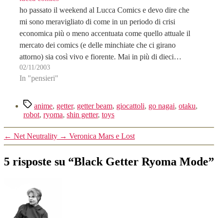
ho passato il weekend al Lucca Comics e devo dire che
mi sono meravigliato di come in un periodo di crisi
economica più o meno accentuata come quello attuale il
mercato dei comics (e delle minchiate che ci girano
attorno) sia così vivo e fiorente. Mai in più di dieci…
02/11/2003
In "pensieri"
Tag
anime
,
getter
,
getter beam
,
giocattoli
,
go nagai
,
otaku
,
robot
,
ryoma
,
shin getter
,
toys
←
Net Neutrality
→
Veronica Mars e Lost
5 risposte su “Black Getter Ryoma Mode”
dice: