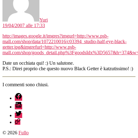
Yuri
19/04/2007 alle 17:33
http://images.google.it/imgres?imgurl=http://www.psb-
mall.com/shop/data/1072210016/c03394_studio-half-eye-black-
getter.jpg&imgrefurl=http://www.psb-
mall.com/shop/goods_detail.php%3FgoodsIdx%3D5657&h=374&
Date un occhiata qui! :) Un salutone.
P.S.: Direi proprio che questo nuovo Black Getter è katzutissimo! :)
I commenti sono chiusi.
fb
linkedin
twitter
sessionize
© 2026
Fullo