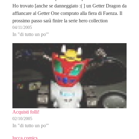
Ho trovato [anche se danneggiato :( ] un Getter Dragon da
affiancare al Getter One comprato alla fiera di Faenza. Il
prossimo passo sarà finire la serie hero collection
04/11/2005
acquistando Mazinga Z ed il…
In "di tutto un po'"
Acquisti folli!
02/10/2005
In "di tutto un po'"
lucca comics