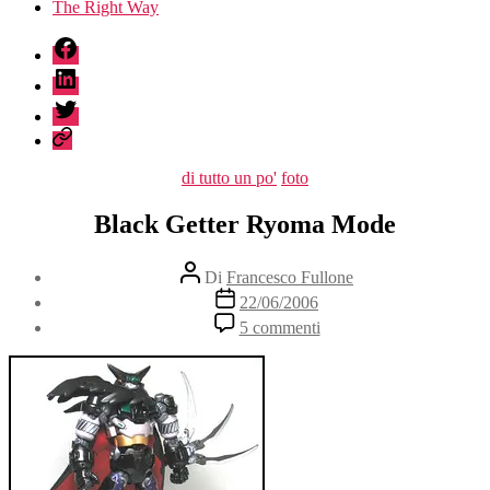
The Right Way
fb
linkedin
twitter
sessionize
Categorie
di tutto un po'
foto
Black Getter Ryoma Mode
Autore
Di
Francesco Fullone
articolo
Data
22/06/2006
dell'articolo
su
5 commenti
Black
Getter
Ryoma
Mode