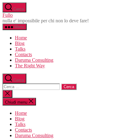
Salta
Cerca
al
Fullo
contenuto
nulla e' impossibile per chi non lo deve fare!
Menu
Home
Blog
Talks
Contacts
Daruma Consulting
The Right Way
Cerca
Cerca:
Chiudi
la
ricerca
Chiudi menu
Home
Blog
Talks
Contacts
Daruma Consulting