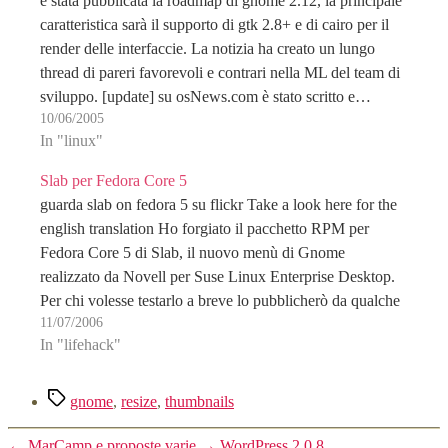
è stata pubblicata la roadmap di gnome 2.12, la principale
caratteristica sarà il supporto di gtk 2.8+ e di cairo per il
render delle interfaccie. La notizia ha creato un lungo
thread di pareri favorevoli e contrari nella ML del team di
sviluppo. [update] su osNews.com è stato scritto e…
10/06/2005
In "linux"
Slab per Fedora Core 5
guarda slab on fedora 5 su flickr Take a look here for the
english translation Ho forgiato il pacchetto RPM per
Fedora Core 5 di Slab, il nuovo menù di Gnome
realizzato da Novell per Suse Linux Enterprise Desktop.
Per chi volesse testarlo a breve lo pubblicherò da qualche
11/07/2006
parte…
In "lifehack"
Tag
gnome
,
resize
,
thumbnails
←
MarCamp e proposte varie
→
WordPress 2.0.8