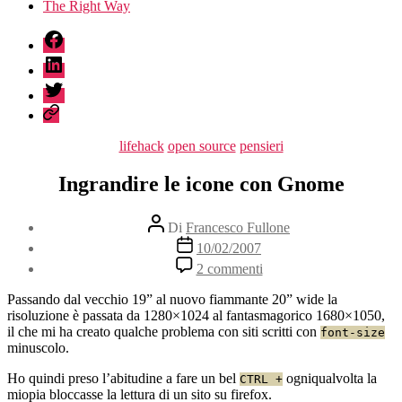
The Right Way
fb
linkedin
twitter
sessionize
Categorie
lifehack
open source
pensieri
Ingrandire le icone con Gnome
Autore
Di
Francesco Fullone
articolo
Data
10/02/2007
dell'articolo
su
2 commenti
Ingrandire
le
Passando dal vecchio 19” al nuovo fiammante 20” wide la
icone
risoluzione è passata da 1280×1024 al fantasmagorico 1680×1050,
con
il che mi ha creato qualche problema con siti scritti con
font-size
Gnome
minuscolo.
Ho quindi preso l’abitudine a fare un bel
ogniqualvolta la
CTRL +
miopia bloccasse la lettura di un sito su firefox.