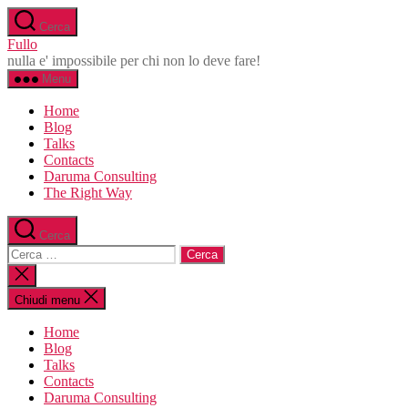
Salta
Cerca
al
Fullo
contenuto
nulla e' impossibile per chi non lo deve fare!
Menu
Home
Blog
Talks
Contacts
Daruma Consulting
The Right Way
Cerca
Cerca:
Chiudi
la
ricerca
Chiudi menu
Home
Blog
Talks
Contacts
Daruma Consulting