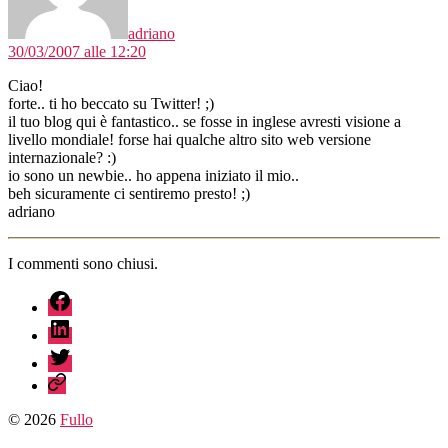
adriano
30/03/2007 alle 12:20
Ciao!
forte.. ti ho beccato su Twitter! ;)
il tuo blog qui è fantastico.. se fosse in inglese avresti visione a
livello mondiale! forse hai qualche altro sito web versione
internazionale? :)
io sono un newbie.. ho appena iniziato il mio..
beh sicuramente ci sentiremo presto! ;)
adriano
I commenti sono chiusi.
fb
linkedin
twitter
sessionize
© 2026
Fullo