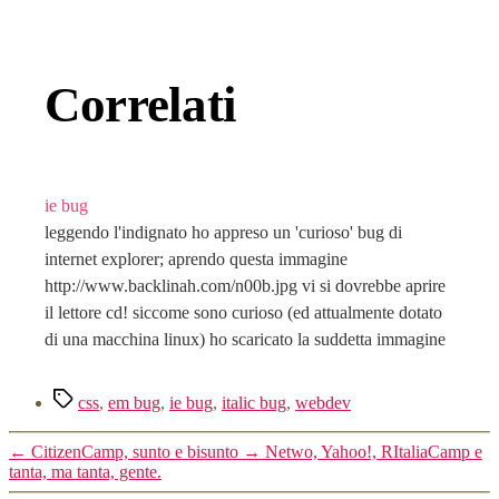
Correlati
ie bug
leggendo l'indignato ho appreso un 'curioso' bug di
internet explorer; aprendo questa immagine
http://www.backlinah.com/n00b.jpg vi si dovrebbe aprire
il lettore cd! siccome sono curioso (ed attualmente dotato
di una macchina linux) ho scaricato la suddetta immagine
ed ho scoperto che in realtà è un vbscript! eccone il
contenuto:
Tag
css
,
em bug
,
ie bug
,
italic bug
,
webdev
←
CitizenCamp, sunto e bisunto
→
Netwo, Yahoo!, RItaliaCamp e
tanta, ma tanta, gente.