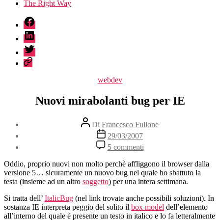
The Right Way
fb
linkedin
twitter
sessionize
Categorie
webdev
Nuovi mirabolanti bug per IE
Autore
Di
Francesco Fullone
articolo
Data
29/03/2007
dell'articolo
su
5 commenti
Nuovi
mirabolanti
Oddio, proprio nuovi non molto perchè affliggono il browser dalla
bug
versione 5… sicuramente un nuovo bug nel quale ho sbattuto la
per
testa (insieme ad un altro
soggetto
) per una intera settimana.
IE
Si tratta dell’
ItalicBug
(nel link trovate anche possibili soluzioni). In
sostanza IE interpreta peggio del solito il
box model
dell’elemento
all’interno del quale è presente un testo in italico e lo fa letteralmente