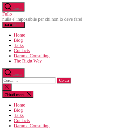
Salta
Cerca
al
Fullo
contenuto
nulla e' impossibile per chi non lo deve fare!
Menu
Home
Blog
Talks
Contacts
Daruma Consulting
The Right Way
Cerca
Cerca:
Chiudi
la
ricerca
Chiudi menu
Home
Blog
Talks
Contacts
Daruma Consulting