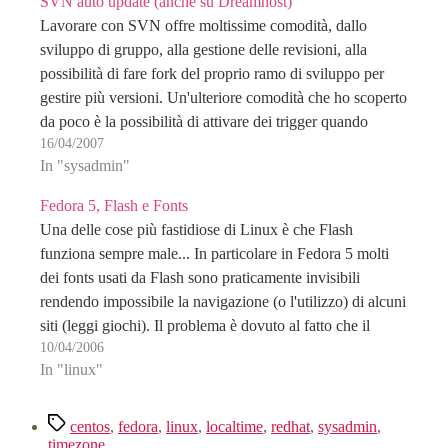
SVN auto update (anche su Dreamhost)
Lavorare con SVN offre moltissime comodità, dallo
sviluppo di gruppo, alla gestione delle revisioni, alla
possibilità di fare fork del proprio ramo di sviluppo per
gestire più versioni. Un'ulteriore comodità che ho scoperto
da poco è la possibilità di attivare dei trigger quando
16/04/2007
vengono compiute particolari azioni (ad esempio un…
In "sysadmin"
Fedora 5, Flash e Fonts
Una delle cose più fastidiose di Linux è che Flash
funziona sempre male... In particolare in Fedora 5 molti
dei fonts usati da Flash sono praticamente invisibili
rendendo impossibile la navigazione (o l'utilizzo) di alcuni
siti (leggi giochi). Il problema è dovuto al fatto che il
10/04/2006
pacchetto contenente questo software…
In "linux"
Tag
centos
,
fedora
,
linux
,
localtime
,
redhat
,
sysadmin
,
timezone