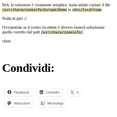
Hat
Beh, la soluzione è veramente semplice, basta infatti copiare il file
in
.
/usr/share/zoneinfo/Europe/Rome
/etc/localtime
Nulla di più! :)
Ovviamente se il vostro localtime è diverso basterà selezionare
quello corretto dal path
.
/usr/share/zoneinfo/
ciuaz
Condividi:
Facebook
LinkedIn
X
Mastodon
WhatsApp