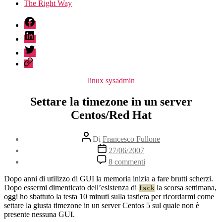
The Right Way
fb
linkedin
twitter
sessionize
Categorie
linux
sysadmin
Settare la timezone in un server
Centos/Red Hat
Autore
Di
Francesco Fullone
articolo
Data
27/06/2007
dell'articolo
su
8 commenti
Settare
la
Dopo anni di utilizzo di GUI la memoria inizia a fare brutti scherzi.
timezone
Dopo essermi dimenticato dell’esistenza di
la scorsa settimana,
fsck
in
oggi ho sbattuto la testa 10 minuti sulla tastiera per ricordarmi come
un
settare la giusta timezone in un server Centos 5 sul quale non è
server
presente nessuna GUI.
Centos/Red