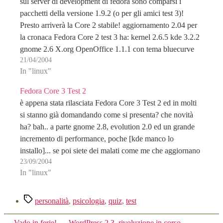
sul server di development di fedora sono comparsi i
pacchetti della versione 1.9.2 (o per gli amici test 3)!
Presto arriverà la Core 2 stabile! aggiornamento 2.04 per
la cronaca Fedora Core 2 test 3 ha: kernel 2.6.5 kde 3.2.2
gnome 2.6 X.org OpenOffice 1.1.1 con tema bluecurve
21/04/2004
ciuaz
In "linux"
Fedora Core 3 Test 2
è appena stata rilasciata Fedora Core 3 Test 2 ed in molti
si stanno già domandando come si presenta? che novità
ha? bah.. a parte gnome 2.8, evolution 2.0 ed un grande
incremento di performance, poche [kde manco lo
installo]... se poi siete dei malati come me che aggiornano
23/09/2004
direttamente…
In "linux"
Tag
personalità
,
psicologia
,
quiz
,
test
←
Vado in ferie!
→
WordPress 2.3, rivoluzione in corso