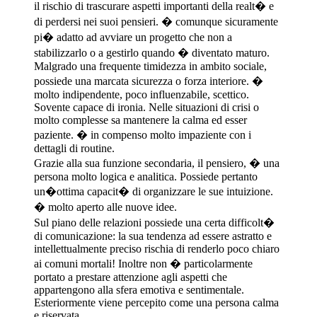
il rischio di trascurare aspetti importanti della realt� e
di perdersi nei suoi pensieri. � comunque sicuramente
pi� adatto ad avviare un progetto che non a
stabilizzarlo o a gestirlo quando � diventato maturo.
Malgrado una frequente timidezza in ambito sociale,
possiede una marcata sicurezza o forza interiore. �
molto indipendente, poco influenzabile, scettico.
Sovente capace di ironia. Nelle situazioni di crisi o
molto complesse sa mantenere la calma ed esser
paziente. � in compenso molto impaziente con i
dettagli di routine.
Grazie alla sua funzione secondaria, il pensiero, � una
persona molto logica e analitica. Possiede pertanto
un�ottima capacit� di organizzare le sue intuizione.
� molto aperto alle nuove idee.
Sul piano delle relazioni possiede una certa difficolt�
di comunicazione: la sua tendenza ad essere astratto e
intellettualmente preciso rischia di renderlo poco chiaro
ai comuni mortali! Inoltre non � particolarmente
portato a prestare attenzione agli aspetti che
appartengono alla sfera emotiva e sentimentale.
Esteriormente viene percepito come una persona calma
e riservata.