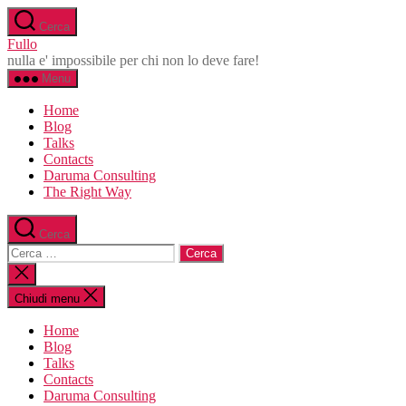
Salta
Cerca
al
Fullo
contenuto
nulla e' impossibile per chi non lo deve fare!
Menu
Home
Blog
Talks
Contacts
Daruma Consulting
The Right Way
Cerca
Cerca:
Chiudi
la
ricerca
Chiudi menu
Home
Blog
Talks
Contacts
Daruma Consulting