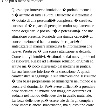
Che più o meno si traduce:
Questo tipo introverso intuizione � probabilmente il
pi� astratto di tutti i 16 tipi. Distaccato e intellettuale
� dotato di una personalit� complessa. � creativo,
curioso ed � capace di percepire molto rapidamente e
prima degli altri le possibilit� o potenzialit� che una
situazione presenta. Possiede una grande capacit� di
concentrazione ed ha una notevole capacit� di
sintetizzare in maniera immediata le informazioni che
riceve. Presta per� una scarsa attenzione ai dettagli.
Come tutti gli intuitivi, � stimolato dai nuovi problemi
da risolvere. Riesce ad elaborare soluzioni originali ed
argute ma � poco interessato dal metterle in pratica.
La sua funzione inferiore � la sensazione. A questa
caratteristica si aggiunge la sua introversione. Il risultato
� una bassa propensione ad immergersi nel mondo o a
cercare di dominarlo. Pu� avere difficolt� a prendere
delle decisioni. Si muove con maggiore destrezza ed
audacia nel mondo delle idee che in quello materiale.
La forza delle idee pu� essere tale da fargli compiere
delle imprese anche straordinarie, ma questo tipo corre