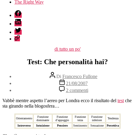
The Right Way
fb
linkedin
twitter
sessionize
Categorie
di tutto un po'
Test: Che personalità hai?
Autore
Di
Francesco Fullone
articolo
Data
21/08/2007
dell'articolo
su
2 commenti
Test:
Che
Vabbè mentre aspetto l’aereo per Londra ecco il risultato del
test
che
personalità
sta girando nella blogosfera…
hai?
Funzione
Funzione
Funzione
Funzione
Orientamento
Tendenza
dominante
d’appoggio
terza
inferiore
Introverso
Intuizione
Pensiero
Sentimento
Sensazione
Percettiva